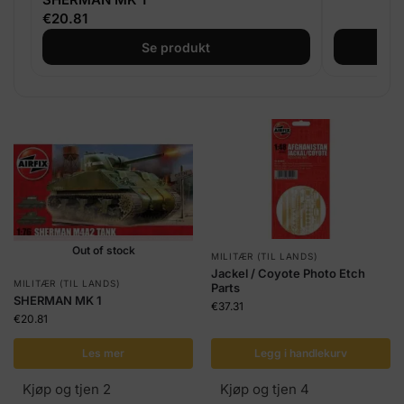
€
20.81
Se produkt
Out of stock
MILITÆR (TIL LANDS)
Jackel / Coyote Photo Etch
MILITÆR (TIL LANDS)
Parts
SHERMAN MK 1
€
37.31
€
20.81
Les mer
Legg i handlekurv
Kjøp og tjen 2
Kjøp og tjen 4