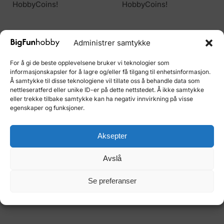
HobbyCoins!
HobbyCoins!
Administrer samtykke
For å gi de beste opplevelsene bruker vi teknologier som
informasjonskapsler for å lagre og/eller få tilgang til enhetsinformasjon.
Å samtykke til disse teknologiene vil tillate oss å behandle data som
nettleseratferd eller unike ID-er på dette nettstedet. Å ikke samtykke
eller trekke tilbake samtykke kan ha negativ innvirkning på visse
Out of stock
egenskaper og funksjoner.
MILITÆR (TIL LANDS)
MILITÆR (TIL LANDS)
CHURCHILL MK 7
TIGER TANK
Aksepter
€
20.81
€
16.41
Avslå
Legg i handlekurv
Les mer
Kjøp og tjen 2
Kjøp og tjen 2
Se preferanser
HobbyCoins!
HobbyCoins!