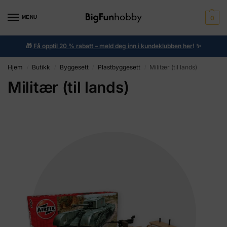
MENU
0
🎁
Få opptil 20 % rabatt – meld deg inn i kundeklubben her
!
✨
Hjem
Butikk
Byggesett
Plastbyggesett
Militær (til lands)
/
/
/
/
Militær (til lands)