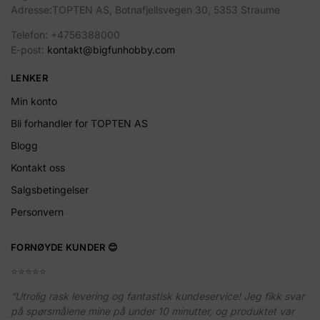
Adresse:TOPTEN AS, Botnafjellsvegen 30, 5353 Straume
Telefon: +4756388000
E-post:
kontakt@bigfunhobby.com
LENKER
Min konto
Bli forhandler for TOPTEN AS
Blogg
Kontakt oss
Salgsbetingelser
Personvern
FORNØYDE KUNDER 😊
⭐️⭐️⭐️⭐️⭐️
“Utrolig rask levering og fantastisk kundeservice! Jeg fikk svar
på spørsmålene mine på under 10 minutter, og produktet var