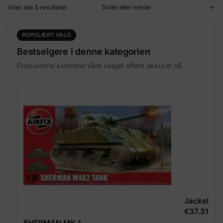
Viser alle 5 resultater
POPULÆRT VALG
Bestselgere i denne kategorien
Produktene kundene våre velger oftest akkurat nå.
Jackel / C
€
37.31
SHERMAN MK 1