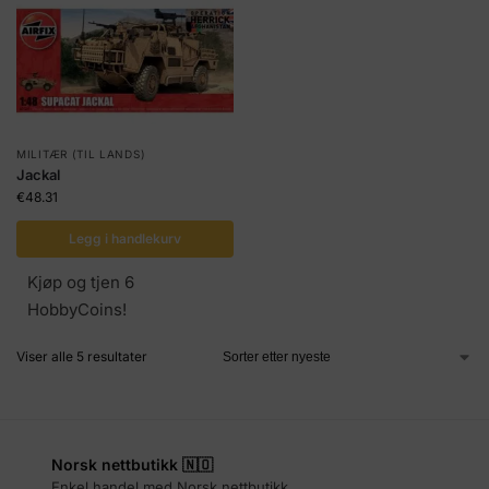
MILITÆR (TIL LANDS)
Jackal
€
48.31
Legg i handlekurv
Kjøp og tjen 6
HobbyCoins!
Viser alle 5 resultater
Norsk nettbutikk 🇳🇴
Enkel handel med Norsk nettbutikk