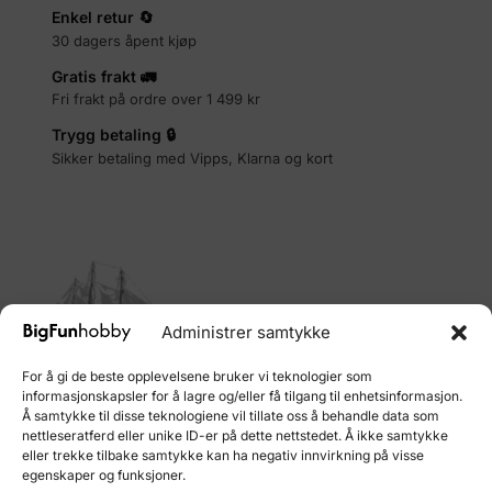
Enkel retur 🔄
30 dagers åpent kjøp
Gratis frakt 🚛
Fri frakt på ordre over 1 499 kr
Trygg betaling 🔒
Sikker betaling med Vipps, Klarna og kort
Administrer samtykke
For å gi de beste opplevelsene bruker vi teknologier som
informasjonskapsler for å lagre og/eller få tilgang til enhetsinformasjon.
Å samtykke til disse teknologiene vil tillate oss å behandle data som
nettleseratferd eller unike ID-er på dette nettstedet. Å ikke samtykke
TOPTEN AS
eller trekke tilbake samtykke kan ha negativ innvirkning på visse
Org: 928673987
egenskaper og funksjoner.
Adresse:TOPTEN AS, Botnafjellsvegen 30, 5353 Straume