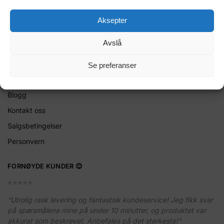
Telefon: +4756388000
Aksepter
E-post:
kontakt@bigfunhobby.com
Avslå
LENKER
Min konto
Se preferanser
Bli forhandler for TOPTEN AS
Blogg
Kontakt oss
Salgsbetingelser
Personvern
FORNØYDE KUNDER 😊
⭐️⭐️⭐️⭐️⭐️
“Utrolig rask levering og fantastisk kundeservice! Jeg fikk svar
på spørsmålene mine på under 10 minutter, og produktet var
akkurat som beskrevet. Anbefales på det sterkeste!”