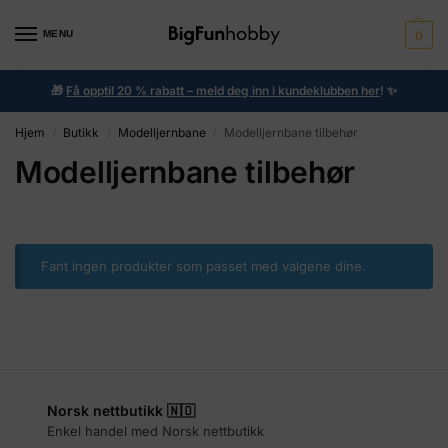
MENU
0
🎁
Få opptil 20 % rabatt – meld deg inn i kundeklubben her
!
✨
Hjem
Butikk
Modelljernbane
Modelljernbane tilbehør
/
/
/
Modelljernbane tilbehør
Fant ingen produkter som passet med valgene dine.
Norsk nettbutikk 🇳🇴
Enkel handel med Norsk nettbutikk