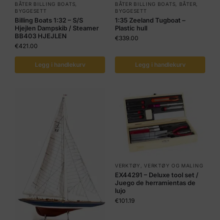
BÅTER BILLING BOATS
,
BÅTER BILLING BOATS
,
BÅTER
,
BYGGESETT
BYGGESETT
Billing Boats 1:32 – S/S
1:35 Zeeland Tugboat –
Hjejlen Dampskib / Steamer
Plastic hull
BB403 HJEJLEN
€
339.00
€
421.00
Legg i handlekurv
Legg i handlekurv
VERKTØY
,
VERKTØY OG MALING
EX44291 – Deluxe tool set /
Juego de herramientas de
lujo
€
101.19