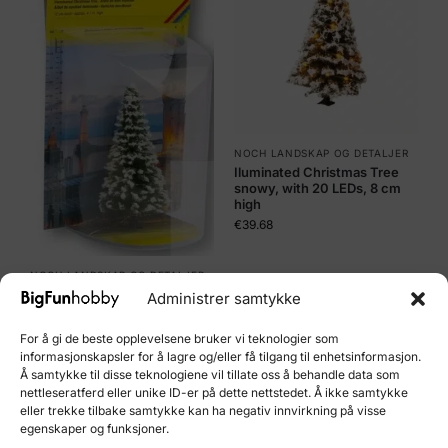
NOCH LANDSKAP OG DETALJER
Iluminated Christmas Tree
snowy, with 20 LEDs, 8 cm
high
€
39.68
NOCH LANDSKAP OG DETALJER
Iluminated Christmas Tree
Administrer samtykke
snowy, with 30 LEDs, 12 cm
high
For å gi de beste opplevelsene bruker vi teknologier som
€
42.05
informasjonskapsler for å lagre og/eller få tilgang til enhetsinformasjon.
Å samtykke til disse teknologiene vil tillate oss å behandle data som
Legg i handlekurv
Legg i handlekurv
nettleseratferd eller unike ID-er på dette nettstedet. Å ikke samtykke
eller trekke tilbake samtykke kan ha negativ innvirkning på visse
egenskaper og funksjoner.