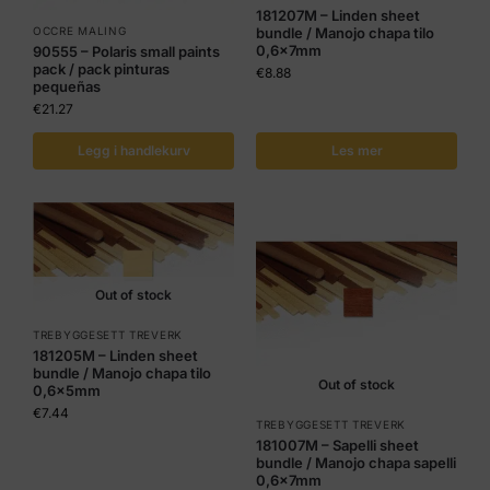
181207M – Linden sheet
bundle / Manojo chapa tilo
OCCRE MALING
0,6x7mm
90555 – Polaris small paints
pack / pack pinturas
€
8.88
pequeñas
€
21.27
Legg i handlekurv
Les mer
Out of stock
TREBYGGESETT TREVERK
181205M – Linden sheet
bundle / Manojo chapa tilo
Out of stock
0,6x5mm
€
7.44
TREBYGGESETT TREVERK
181007M – Sapelli sheet
bundle / Manojo chapa sapelli
0,6x7mm