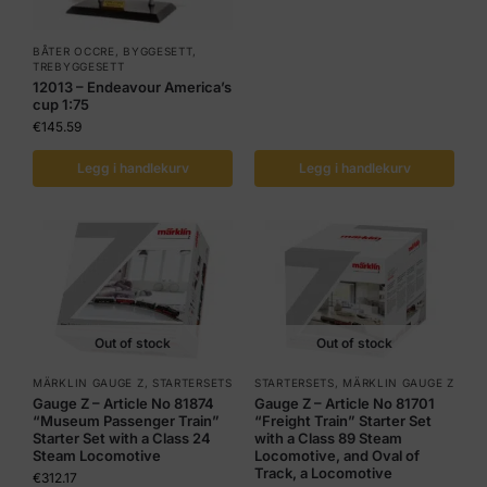
BÅTER OCCRE
,
BYGGESETT
,
TREBYGGESETT
12013 – Endeavour America’s
cup 1:75
€
145.59
Legg i handlekurv
Legg i handlekurv
Out of stock
Out of stock
MÄRKLIN GAUGE Z
,
STARTERSETS
STARTERSETS
,
MÄRKLIN GAUGE Z
Gauge Z – Article No 81874
Gauge Z – Article No 81701
“Museum Passenger Train”
“Freight Train” Starter Set
Starter Set with a Class 24
with a Class 89 Steam
Steam Locomotive
Locomotive, and Oval of
Track, a Locomotive
€
312.17