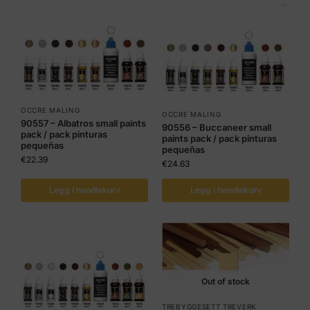
OCCRE MALING
OCCRE MALING
90557 – Albatros small paints
90556 – Buccaneer small
pack / pack pinturas
paints pack / pack pinturas
pequeñas
pequeñas
€
22.39
€
24.63
Legg i handlekurv
Legg i handlekurv
Out of stock
TREBYGGESETT TREVERK