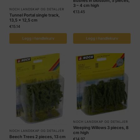
Bushes in blossom, 5 pieces,
3 – 4 cm high
NOCH LANDSKAP OG DETALJER
€
13.45
Tunnel Portal single track,
13,5 x 12,5 cm
€
15.14
Legg i handlekurv
Legg i handlekurv
NOCH LANDSKAP OG DETALJER
Weeping Willows 3 pieces, 8
NOCH LANDSKAP OG DETALJER
cm high
Beech Trees 2 pieces, 13 cm
€
14.97