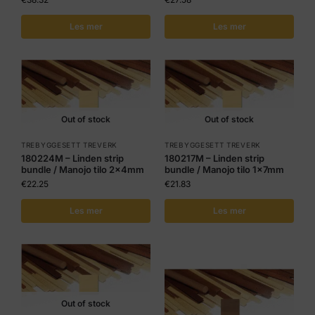
Les mer
Les mer
Out of stock
Out of stock
TREBYGGESETT TREVERK
TREBYGGESETT TREVERK
180224M – Linden strip
180217M – Linden strip
bundle / Manojo tilo 2x4mm
bundle / Manojo tilo 1x7mm
€
22.25
€
21.83
Les mer
Les mer
Out of stock