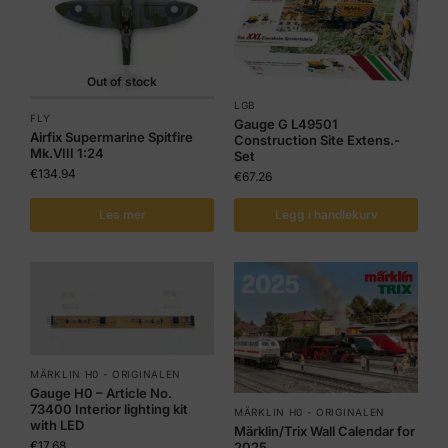
Out of stock
LGB
FLY
Gauge G L49501
Airfix Supermarine Spitfire
Construction Site Extens.-
Mk.VIII 1:24
Set
€
134.94
€
67.26
Les mer
Legg i handlekurv
MÄRKLIN H0 - ORIGINALEN
Gauge H0 – Article No.
73400 Interior lighting kit
MÄRKLIN H0 - ORIGINALEN
with LED
Märklin/Trix Wall Calendar for
€
17.68
2025