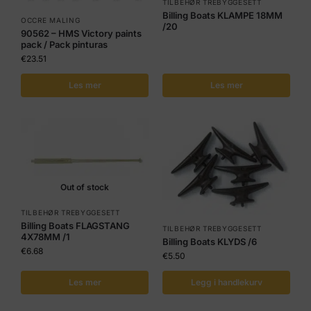
TILBEHØR TREBYGGESETT
Billing Boats KLAMPE 18MM
OCCRE MALING
/20
90562 – HMS Victory paints
pack / Pack pinturas
€
23.51
Les mer
Les mer
Out of stock
TILBEHØR TREBYGGESETT
Billing Boats FLAGSTANG
TILBEHØR TREBYGGESETT
4X78MM /1
Billing Boats KLYDS /6
€
6.68
€
5.50
Les mer
Legg i handlekurv