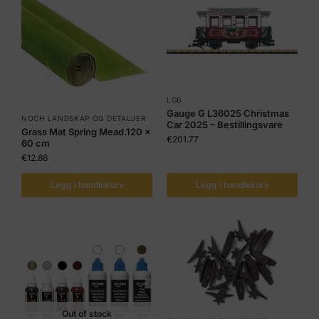
LGB
Gauge G L36025 Christmas
NOCH LANDSKAP OG DETALJER
Car 2025 – Bestillingsvare
Grass Mat Spring Mead.120 x
€
201.77
60 cm
€
12.86
Legg i handlekurv
Legg i handlekurv
Out of stock