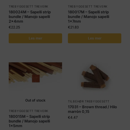
TREBYGGESETT TREVERK
TREBYGGESETT TREVERK
180024M – Sapelli strip
180017M – Sapelli strip
bundle / Manojo sapelli
bundle / Manojo sapelli
2x4mm
1x7mm
€
22.25
€
21.83
Les mer
Les mer
Out of stock
TILBEHØR TREBYGGESETT
17031 – Brown thread / Hilo
TREBYGGESETT TREVERK
marrón 0,15
180015M – Sapelli strip
€
4.47
bundle / Manojo sapelli
1x5mm