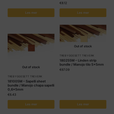
€
8.12
Les mer
Les mer
Out of stock
TREBYGGESETT TREVERK
180255M – Linden strip
bundle / Manojo tilo 5x5mm
Out of stock
€
67.09
TREBYGGESETT TREVERK
181005M – Sapelli sheet
bundle / Manojo chapa sapelli
0,6x5mm
€
6.43
Les mer
Les mer