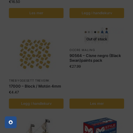
€
16.50
Les mer
Legg i handlekurv
Out of stock
OCCRE MALING
90564 – Cisne negro (Black
Swan)paints pack
€
27.99
TREBYGGESETT TREVERK
17000 – Block / Motón 4mm
€
4.47
Legg i handlekurv
Les mer