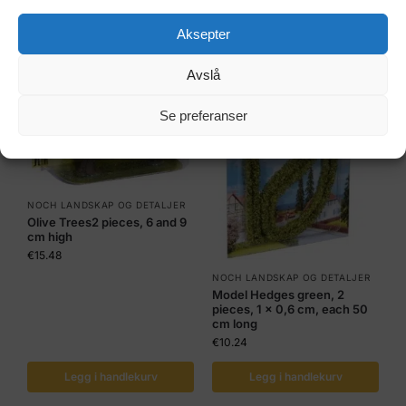
Aksepter
Avslå
Se preferanser
NOCH LANDSKAP OG DETALJER
Olive Trees2 pieces, 6 and 9
cm high
€
15.48
NOCH LANDSKAP OG DETALJER
Model Hedges green, 2
pieces, 1 x 0,6 cm, each 50
cm long
€
10.24
Legg i handlekurv
Legg i handlekurv