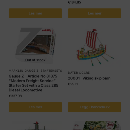
€
184.85
Les mer
Les mer
Out of stock
MÄRKLIN GAUGE Z
,
STARTERSETS
BÅTER OCCRE
Gauge Z – Article No 81875
20001- Viking skip barn
“Modern Freight Service”
€
29.11
Starter Set with a Class 285
Diesel Locomotive
€
337.98
Les mer
Legg i handlekurv