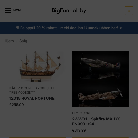
MENU
0
🎁
Få opptil 20 % rabatt – meld deg inn i kundeklubben her
!
✨
Hjem
Salg
/
BÅTER OCCRE
,
BYGGESETT
,
TREBYGGESETT
12015 ROYAL FORTUNE
€
255.00
FLY OCCRE
2WW01 – Spitfire MK-IXC-
EN398 1:24
€
319.99