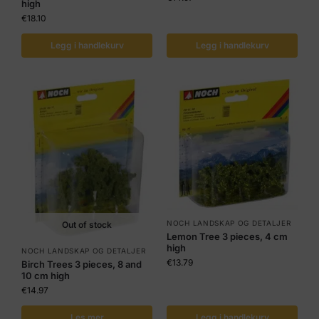
high
€
18.10
Legg i handlekurv
Legg i handlekurv
NOCH LANDSKAP OG DETALJER
Out of stock
Lemon Tree 3 pieces, 4 cm
high
NOCH LANDSKAP OG DETALJER
€
13.79
Birch Trees 3 pieces, 8 and
10 cm high
€
14.97
Les mer
Legg i handlekurv