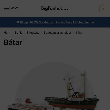
MENY
0
🎁
Få upp till 20 % rabatt - gå med i kundklubben här
!
✨
Hem
Butik
Byggsats
Byggsatser av plast
Båtar
/
/
/
/
Båtar