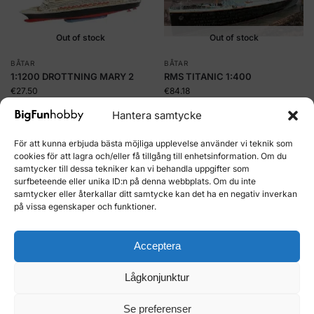
Out of stock
Out of stock
BÅTAR
BÅTAR
1:1200 DROTTNING MARY 2
RMS TITANIC 1:400
€
27.50
€
84.18
Hantera samtycke
Läs mer
Läs mer
För att kunna erbjuda bästa möjliga upplevelse använder vi teknik som
Kjøp og tjen 3
Kjøp og tjen 10
cookies för att lagra och/eller få tillgång till enhetsinformation. Om du
HobbyCoins!
HobbyCoins!
samtycker till dessa tekniker kan vi behandla uppgifter som
surfbeteende eller unika ID:n på denna webbplats. Om du inte
samtycker eller återkallar ditt samtycke kan det ha en negativ inverkan
på vissa egenskaper och funktioner.
Out of stock
Acceptera
BÅTAR
Tamiya 1/700 HMS Prince of
Lågkonjunktur
Wales Slaget om Malaya 31615
Out of stock
€
32.49
Se preferenser