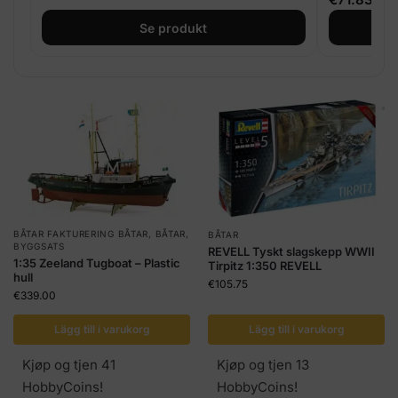
Se produkt
BÅTAR FAKTURERING BÅTAR
,
BÅTAR
,
BÅTAR
BYGGSATS
REVELL Tyskt slagskepp WWII
1:35 Zeeland Tugboat – Plastic
Tirpitz 1:350 REVELL
hull
€
105.75
€
339.00
Lägg till i varukorg
Lägg till i varukorg
Kjøp og tjen 41
Kjøp og tjen 13
HobbyCoins!
HobbyCoins!