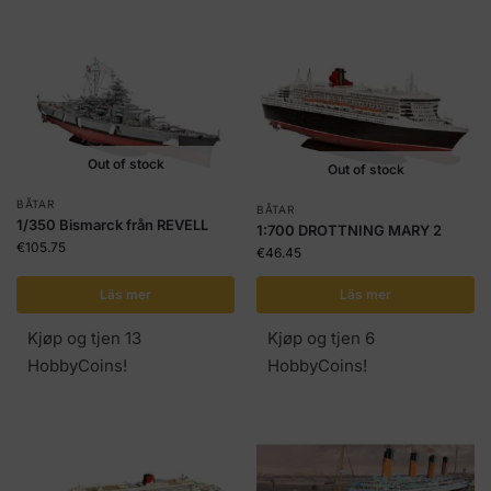
Out of stock
Out of stock
BÅTAR
BÅTAR
1/350 Bismarck från REVELL
1:700 DROTTNING MARY 2
€
105.75
€
46.45
Läs mer
Läs mer
Kjøp og tjen 13
Kjøp og tjen 6
HobbyCoins!
HobbyCoins!