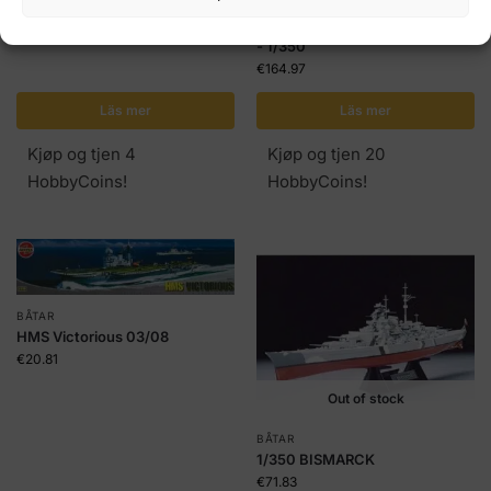
BÅTAR
US HANGARFARTYG FÖRETAG
- 1/350
€
164.97
Läs mer
Läs mer
Kjøp og tjen 4
Kjøp og tjen 20
HobbyCoins!
HobbyCoins!
BÅTAR
HMS Victorious 03/08
€
20.81
Out of stock
BÅTAR
1/350 BISMARCK
€
71.83