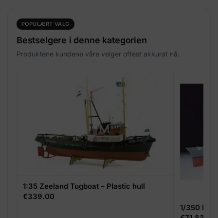
POPULÆRT VALG
Bestselgere i denne kategorien
Produktene kundene våre velger oftest akkurat nå.
1:35 Zeeland Tugboat – Plastic hull
€
339.00
1/350 BI
€
71.83