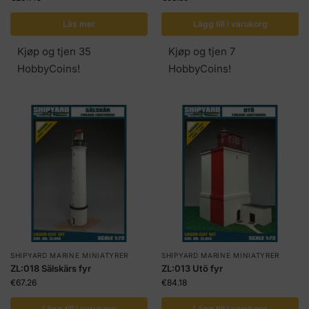
Läs mer
Lägg till i varukorg
Kjøp og tjen 35
Kjøp og tjen 7
HobbyCoins!
HobbyCoins!
SHIPYARD MARINE MINIATYRER
SHIPYARD MARINE MINIATYRER
ZL:018 Sälskärs fyr
ZL:013 Utö fyr
€
67.26
€
84.18
Lägg till i varukorg
Lägg till i varukorg