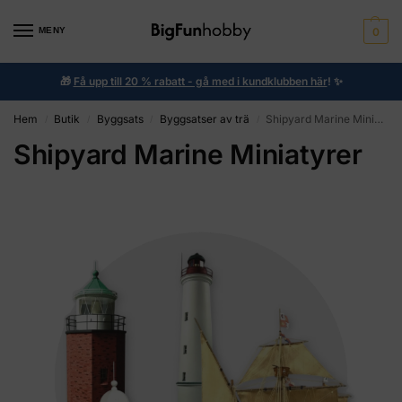
MENY
0
🎁
Få upp till 20 % rabatt - gå med i kundklubben här
!
✨
Hem
Butik
Byggsats
Byggsatser av trä
Shipyard Marine Miniatyrer
/
/
/
/
Shipyard Marine Miniatyrer