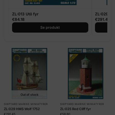
ZL:013 Utö fyr
ZL:029 HM
€
84.18
€
291.45
Se produkt
Out of stock
SHIPYARD MARINE MINIATYRER
SHIPYARD MARINE MINIATYRER
ZL:029 HMS Wolf 1752
ZL:025 Red Cliff fyr
€
291.45
€
58.80