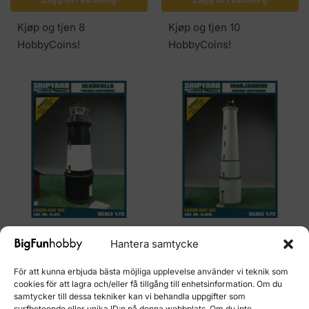
Kjøp og tjen 8
Kjøp og tjen 10
HobbyCoins!
HobbyCoins!
SHIPYARD MARINE MINIATYRER
SHIPYARD MARINE MINIATYRER
Hantera samtycke
ZL:011 Ulkokalla fyr
ZL:010 Marjaniemi fyr
€
58.80
€
58.80
För att kunna erbjuda bästa möjliga upplevelse använder vi teknik som
cookies för att lagra och/eller få tillgång till enhetsinformation. Om du
Lägg till i varukorg
Lägg till i varukorg
samtycker till dessa tekniker kan vi behandla uppgifter som
surfbeteende eller unika ID:n på denna webbplats. Om du inte