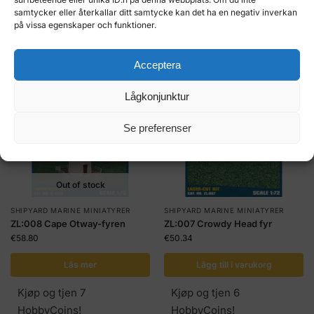
Kjøp og tjen 7
Kjøp og tjen 7
samtycker eller återkallar ditt samtycke kan det ha en negativ inverkan
HobbyCoins!
HobbyCoins!
på vissa egenskaper och funktioner.
Acceptera
Lågkonjunktur
Se preferenser
Out of stock
SHIPYARD MARINE MINIATYRER
SHIPYARD MARINE MINIATYRER
ZL:008 Cape Otway-fyren
ZL:007 Crowdy Head fyr
€
58.80
€
50.34
Läs mer
Lägg till i varukorg
Kjøp og tjen 7
Kjøp og tjen 6
HobbyCoins!
HobbyCoins!