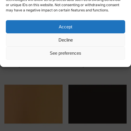
or unique IDs on this website. Not consenting or withdrawing consent
may have a negative impact on certain features and functions.
BILLING BOATS PAINT
BILLING BOATS PAINT
Accept
BCA030- Dark Ad Grey 22ml
BCA026- Oak Stain 22ml
€
5.50
€
5.50
Decline
Add to basket
Add to basket
See preferences
Kjøp og tjen 1
Kjøp og tjen 1
HobbyCoin!
HobbyCoin!