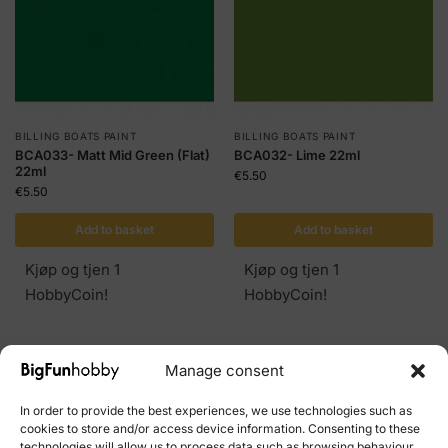
BILLING BOATS PAINT
BILLING BOATS PAINT
BCA033- Matt Mid Green (Flat)
BCA032- Lime 22ml
22ml
€
5.50
€
5.50
Add to basket
Add to basket
Kjøp og tjen 1
Kjøp og tjen 1
HobbyCoin!
HobbyCoin!
Manage consent
In order to provide the best experiences, we use technologies such as
cookies to store and/or access device information. Consenting to these
technologies will allow us to process data such as browsing behaviour