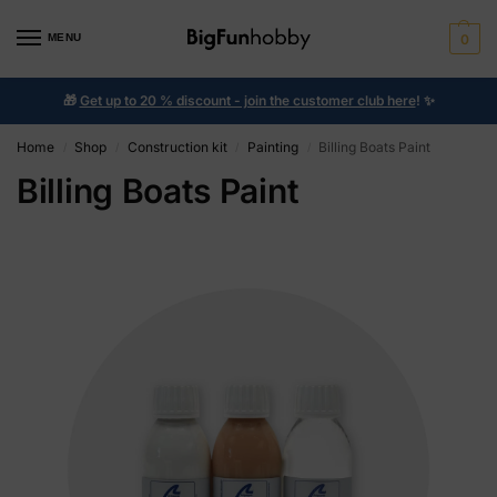
MENU
0
🎁
Get up to 20 % discount - join the customer club here
!
✨
Home
Shop
Construction kit
Painting
Billing Boats Paint
/
/
/
/
Billing Boats Paint