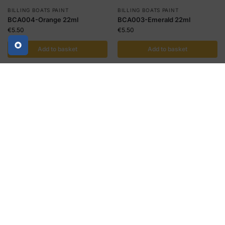
BILLING BOATS PAINT
BILLING BOATS PAINT
BCA004-Orange 22ml
BCA003-Emerald 22ml
€
5.50
€
5.50
Add to basket
Add to basket
Kjøp og tjen 1
Kjøp og tjen 1
HobbyCoin!
HobbyCoin!
BILLING BOATS PAINT
BILLING BOATS PAINT
BCA012-PALE GREY 22ml
BCA005-TAN 22ML
€
5.50
€
5.50
Add to basket
Add to basket