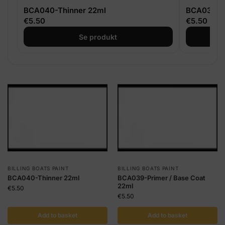
BCA040-Thinner 22ml
BCA039-Pr
€
5.50
€
5.50
Se produkt
BILLING BOATS PAINT
BILLING BOATS PAINT
BCA040-Thinner 22ml
BCA039-Primer / Base Coat
22ml
€
5.50
€
5.50
Add to basket
Add to basket