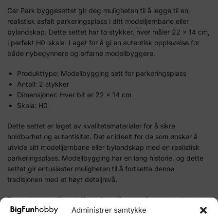
Car Park byggesettet gir deg muligheten til å legge til en
realistisk asfalt parkeringsplass i ditt modelljernbane eller
bylandskap. Dette settet har to stykker, hver måler 22 x 14 cm,
i perfekt H0-skala. Laget for å gi en autentisk opplevelse for
både nybegynnere og erfarne modellbyggere.
Produkttype: Modellbygging sett for parkeringsplass
Antall: 2 stykker
Dimensjoner: Hver bit er 22 x 14 cm
Skala: H0
Dette settet er laget av kvalitetsmaterialer for å sikre
holdbarhet og autentisitet. Det er ideelt for de som ønsker å
utvide sitt modelljernbane eller bylandskap med en realistisk
parkeringsplass. Modellbygging har en lang historie, og dette
settet gir entusiaster muligheten til å fortsette denne
tradisjonen med et høyt detaljnivå.
Enten du er ny til modellbygging, eller en erfaren entusiast, er
Administrer samtykke
dette settet en fantastisk tillegg til din samling. Så hvorfor