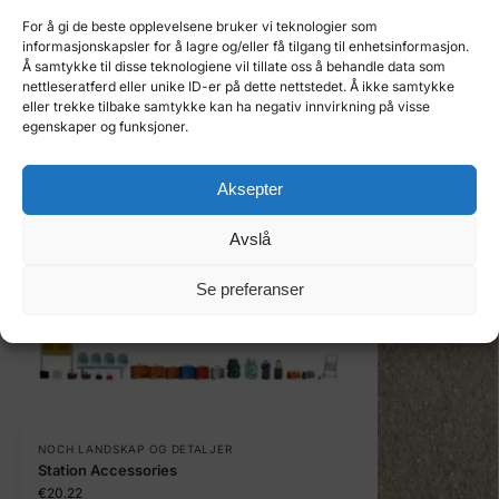
vente? Utvid landskapet ditt med Car Park settet, og bring din
For å gi de beste opplevelsene bruker vi teknologier som
modelljernbane eller bylandskap til liv. Bestill nå!
informasjonskapsler for å lagre og/eller få tilgang til enhetsinformasjon.
Å samtykke til disse teknologiene vil tillate oss å behandle data som
nettleseratferd eller unike ID-er på dette nettstedet. Å ikke samtykke
Produktnummer:
NO-60718
eller trekke tilbake samtykke kan ha negativ innvirkning på visse
egenskaper og funksjoner.
Kategori:
NOCH Landskap og Detaljer
Merke:
NOCH
Aksepter
Relaterte produkter
Avslå
Se preferanser
NOCH LANDSKAP OG DETALJER
Station Accessories
€
20.22