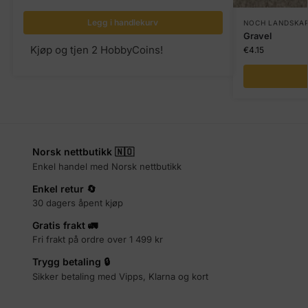
Legg i handlekurv
NOCH LANDSKAP
Gravel
Kjøp og tjen 2 HobbyCoins!
€
4.15
Norsk nettbutikk 🇳🇴
Enkel handel med Norsk nettbutikk
Enkel retur 🔄
30 dagers åpent kjøp
Gratis frakt 🚛
Fri frakt på ordre over 1 499 kr
Trygg betaling 🔒
Sikker betaling med Vipps, Klarna og kort