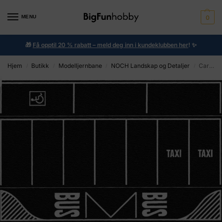
MENU
0
🎁
Få opptil 20 % rabatt – meld deg inn i kundeklubben her
!
✨
Hjem
Butikk
Modelljernbane
NOCH Landskap og Detaljer
Car Park
/
/
/
/