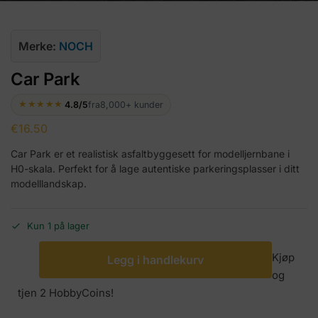
Merke:
NOCH
Car Park
★★★★★
4.8/5
fra
8,000+ kunder
€
16.50
Car Park er et realistisk asfaltbyggesett for modelljernbane i
H0-skala. Perfekt for å lage autentiske parkeringsplasser i ditt
modelllandskap.
Kun 1 på lager
Kjøp
Legg i handlekurv
og
tjen 2 HobbyCoins!