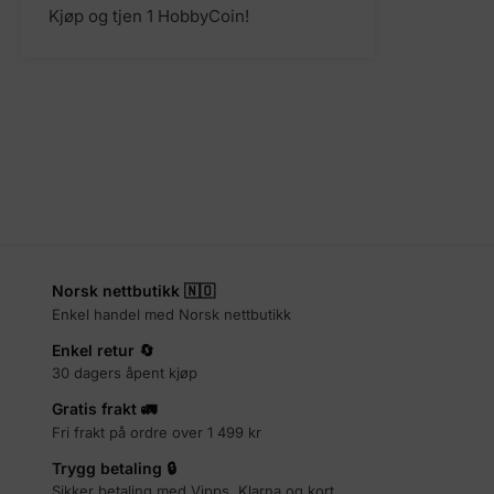
Kjøp og tjen 1 HobbyCoin!
Norsk nettbutikk 🇳🇴
Enkel handel med Norsk nettbutikk
Enkel retur 🔄
30 dagers åpent kjøp
Gratis frakt 🚛
Fri frakt på ordre over 1 499 kr
Trygg betaling 🔒
Sikker betaling med Vipps, Klarna og kort