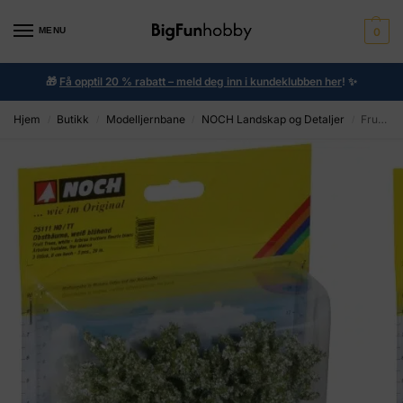
MENU
0
🎁
Få opptil 20 % rabatt – meld deg inn i kundeklubben her
!
✨
Hjem
Butikk
Modelljernbane
NOCH Landskap og Detaljer
Fruit Trees white blossom, 3 pieces, 8 cm high
/
/
/
/