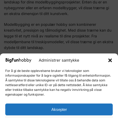
landskap for dine modellbyggingsprosjekter. Enten du er en
nybegynner eller en erfaren modellbygger, vil disse trærne gi
en ekstra dimensjon til ditt kunstverk.
Modellbygging er en populær hobby som kombinerer
kreativitet, presisjon og tålmodighet. Med disse trærne kan du
legge til et nytt nivå av realisme til dine prosjekter. Fra
modelljernbane til treskipsmodeller, vil disse trærne gi en ekstra
dybde til ditt landskap.
Ikke vent lenger, gi dine byggesett for voksne en naturlig touch
Administrer samtykke
med disse frukttrærne. Klikk på ‘Kjøp her’ for å legge til dette
settet med frukttrær med hvite blomster i din samling.
For å gi de beste opplevelsene bruker vi teknologier som
informasjonskapsler for å lagre og/eller få tilgang til enhetsinformasjon.
Å samtykke til disse teknologiene vil tillate oss å behandle data som
nettleseratferd eller unike ID-er på dette nettstedet. Å ikke samtykke
Produktnummer:
NO-25111
eller trekke tilbake samtykke kan ha negativ innvirkning på visse
Kategori:
NOCH Landskap og Detaljer
egenskaper og funksjoner.
Merke:
NOCH
Aksepter
Relaterte produkter