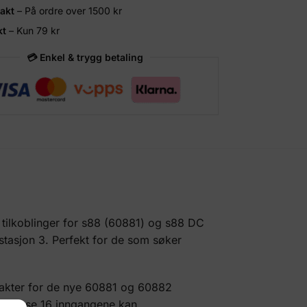
rakt
– På ordre over 1500 kr
kt
– Kun 79 kr
💳 Enkel & trygg betaling
r tilkoblinger for s88 (60881) og s88 DC
stasjon 3. Perfekt for de som søker
takter for de nye 60881 og 60882
). Disse 16 inngangene kan