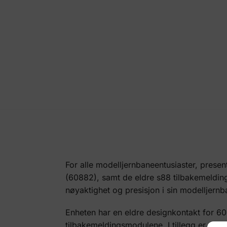
For alle modelljernbaneentusiaster, prese
(60882), samt de eldre s88 tilbakemelding
nøyaktighet og presisjon i sin modelljernb
Enheten har en eldre designkontakt for 
tilbakemeldingsmodulene. I tillegg er det