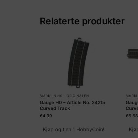
Relaterte produkter
MÄRKLIN H0 - ORIGINALEN
MÄRKL
Gauge H0 – Article No. 24215
Gauge
Curved Track
Curv
€
4.99
€
6.68
Kjøp og tjen 1 HobbyCoin!
Kjø