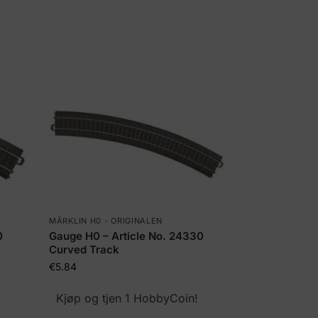
MÄRKLIN H0 - ORIGINALEN
0
Gauge H0 – Article No. 24330
Curved Track
€
5.84
!
Kjøp og tjen 1 HobbyCoin!