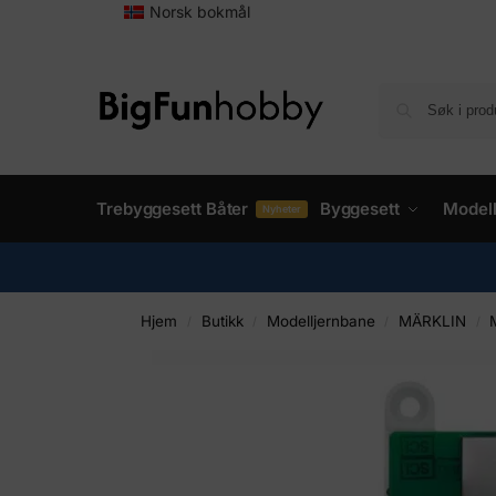
Norsk bokmål
Trebyggesett Båter
Byggesett
Model
Nyheter
Hjem
Butikk
Modelljernbane
MÄRKLIN
/
/
/
/