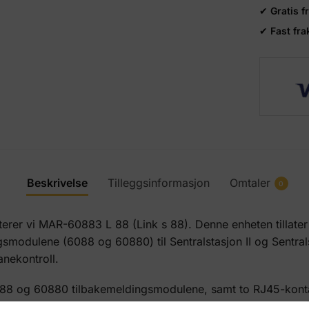
✔
Gratis f
✔
Fast fra
Beskrivelse
Tilleggsinformasjon
Omtaler
0
nterer vi MAR-60883 L 88 (Link s 88). Denne enheten tillate
smodulene (6088 og 60880) til Sentralstasjon II og Sentral
anekontroll.
6088 og 60880 tilbakemeldingsmodulene, samt to RJ45-kon
 16 innganger for kontaktskapere (jorddetektorer som 60881