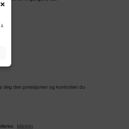
s.
. Å
i deg den presisjonen og kontrollen du
Merke:
Märklin