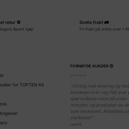
el retur 🔄
Gratis frakt 🚛
dagers åpent kjøp
Fri frakt på ordre over 1 4
FORNØYDE KUNDER 😊
to
⭐️⭐️⭐️⭐️⭐️
handler for TOPTEN AS
“Utrolig rask levering og fan
kundeservice! Jeg fikk svar 
spørsmålene mine på under 
 oss
minutter, og produktet var a
som beskrevet. Anbefales på
tingelser
sterkeste!”
ern
Lars H.