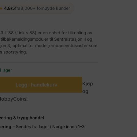
★
4.8/5
fra
8,000+ fornøyde kunder
L 88 (Link s 88) er en enhet for tilkobling av
e tilbakemeldingsmoduler til Sentralstasjon II og
sjon 3, optimal for modelljernbaneentusiaster som
s sporstyring.
å lager
Kjøp
Legg i handlekurv
og
 HobbyCoins!
vering & trygg handel
vering
– Sendes fra lager i Norge innen 1–3