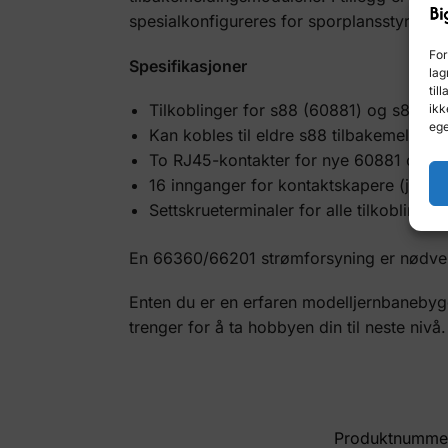
spesialkonfigureres for sporplansstyringsb
For
Spesifikasjoner
lag
til
Tilkoblinger for s88 (60881) og s88 D
ikk
ege
Kan kobles til eldre s88 tilbakemeldi
To RJ45-kontakter for nye 60881 og 6
16 innganger for kontaktskapere (jord
Settskrueterminaler for alle tilkoblinger
En 66360/66201 strømforsyning er nødvend
Enten du er en erfaren modelljernbanebyg
trenger for å ta hobbyen din til neste nivå
Produktnumme