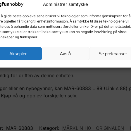
Administrer samtykke
rett, slik at en matrise med opptil 64 knapper kan opprette
 å gi de beste opplevelsene bruker vi teknologier som informasjonskapsler for å
re og/eller få tilgang til enhetsinformasjon. Å samtykke til disse teknologiene vil
late oss å behandle data som nettleseratferd eller unike ID-er på dette nettstedet
C (60882)
e samtykke eller trekke tilbake samtykke kan ha negativ innvirkning på visse
nskaper og funksjoner.
ngsmoduler (6088 og 60880)
0882 tilbakemeldingsmoduler
Aksepter
Avslå
Se preferanser
detektorer som 60881)
ig for driften av denne enheten.
ger eller en nybegynner, kan MAR-60883 L 88 (Link s 88) g
. Kjøp nå og opplev forskjellen selv.
r:
MAR-60883
Kategori:
MÄRKLIN H0 - ORIGINALEN