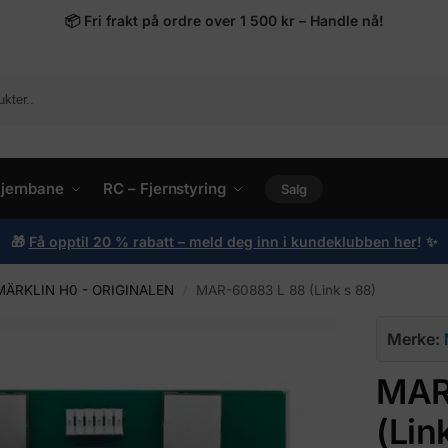
📦
Fri frakt på ordre over 1 500 kr – Handle nå!
ljernbane
RC – Fjernstyring
Salg
🎁
Få opptil 20 % rabatt – meld deg inn i kundeklubben her
!
✨
MÄRKLIN H0 - ORIGINALEN
MAR-60883 L 88 (Link s 88)
/
Merke:
MAR
(Lin