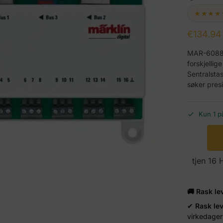
★★★★
€
134.94
MAR-60883 
forskjellig
Sentralsta
søker presi
Kun 1 p
tjen 16
🚚 Rask le
✔
Rask le
virkedager