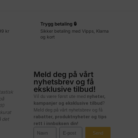
Trygg betaling 🔒
99 kr
Sikker betaling med Vipps, Klarna
og kort
Meld deg på vårt
nyhetsbrev og få
eksklusive tilbud!
tastisk
Vil du være først ute med
nyheter,
på
kampanjer og eksklusive tilbud
?
10
Meld deg på vårt nyhetsbrev og få
kkurat
rabatter, produktnyheter og tips
 det
rett i innboksen din!
Send