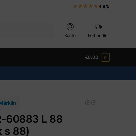
★★★★★
4.8/5
Søk
Konto
Forhandler
€
0.00
0
Märklin
-60883 L 88
k s 88)