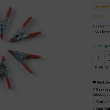
★★★★
€
7.83
Mini klemm
modellbygg
På lage
Kjøp og
🚚 Rask le
✔
Rask le
virkedager
✔
Gratis f
✔
Fast fra