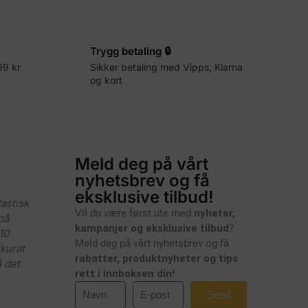
Trygg betaling 🔒
99 kr
Sikker betaling med Vipps, Klarna
og kort
Meld deg på vårt
nyhetsbrev og få
eksklusive tilbud!
tastisk
Vil du være først ute med
nyheter,
på
kampanjer og eksklusive tilbud
?
10
Meld deg på vårt nyhetsbrev og få
kkurat
rabatter, produktnyheter og tips
 det
rett i innboksen din!
Send