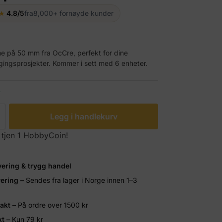
★
4.8/5
fra
8,000+ fornøyde kunder
e på 50 mm fra OcCre, perfekt for dine
ingsprosjekter. Kommer i sett med 6 enheter.
r
Legg i handlekurv
 tjen 1 HobbyCoin!
vering & trygg handel
vering
– Sendes fra lager i Norge innen 1–3
rakt
– På ordre over 1500 kr
kt
– Kun 79 kr