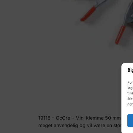
For
lag
til
ikk
ege
19118 – OcCre – Mini klemme 50 mm er et 
meget anvendelig og vil være en stor hjelp