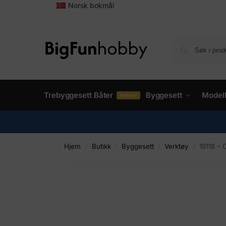
Norsk bokmål
Trebyggesett Båter
Byggesett
Model
Nyheter
Hjem
Butikk
Byggesett
Verktøy
19118 –
/
/
/
/