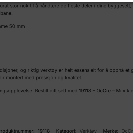
 stor nok til å håndtere de fleste deler i dine byggesett, 
nbane.
lemme 50 mm
sjoner, og riktig verktøy er helt essensielt for å oppnå et
ir montert med presisjon og kvalitet.
gsopplevelse. Bestill ditt sett med 19118 – OcCre – Mini k
Produktnummer:
19118
Kategori:
Verktøy
Merke:
OcCr