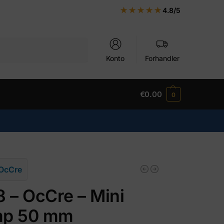
★★★★★
4.8/5
Søk
Konto
Forhandler
€
0.00
0
OcCre
8 – OcCre – Mini
mp 50 mm