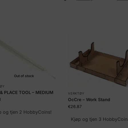
Out of stock
ØY
 & PLACE TOOL – MEDIUM
VERKTØY
OcCre – Work Stand
1
€
26.87
p og tjen 2 HobbyCoins!
Kjøp og tjen 3 HobbyCoin