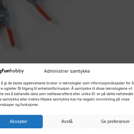
Administrer samtykke
 å gi de beste opplevelsene bruker vi teknologier som informasjonskapsler for å
re og/eller få tilgang til enhetsinformasjon. Å samtykke til disse teknologiene vil
late oss å behandle data som nettleseratferd eller unike ID-er på dette nettstedet
e samtykke eller trekke tilbake samtykke kan ha negativ innvirkning på visse
Beskrivelse
Tilleggsinformasjon
Omtaler
0
nskaper og funksjoner.
uunnværlig verktøy for enhver entusiast innen modellbygg
Aksepter
Avslå
Se preferanser
 når små deler skal holdes sikkert på plass.