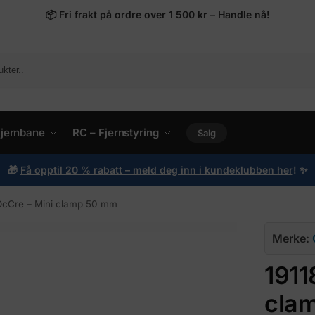
📦
Fri frakt på ordre over 1 500 kr – Handle nå!
ljernbane
RC – Fjernstyring
Salg
🎁
Få opptil 20 % rabatt – meld deg inn i kundeklubben her
!
✨
 OcCre – Mini clamp 50 mm
Merke:
1911
cla