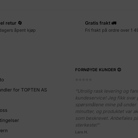
el retur 🔄
Gratis frakt 🚛
dagers åpent kjøp
Fri frakt på ordre over 1 4
FORNØYDE KUNDER 😊
to
⭐️⭐️⭐️⭐️⭐️
handler for TOPTEN AS
“Utrolig rask levering og fan
kundeservice! Jeg fikk svar 
spørsmålene mine på under 
 oss
minutter, og produktet var a
som beskrevet. Anbefales på
tingelser
sterkeste!”
ern
Lars H.