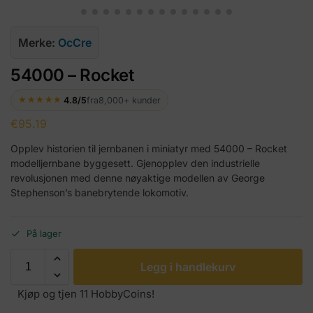
Merke:
OcCre
54000 – Rocket
★★★★★
4.8/5
fra
8,000+ kunder
€
95.19
Opplev historien til jernbanen i miniatyr med 54000 – Rocket
modelljernbane byggesett. Gjenopplev den industrielle
revolusjonen med denne nøyaktige modellen av George
Stephenson’s banebrytende lokomotiv.
På lager
Legg i handlekurv
Kjøp og tjen 11 HobbyCoins!