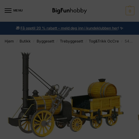
MENU
0
🎁
Få opptil 20 % rabatt – meld deg inn i kundeklubben her
!
✨
Hjem
Butikk
Byggesett
Trebyggesett
Tog&Trikk OcCre
54000 – Rocket
/
/
/
/
/