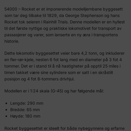
54000 – Rocket er et imponerende modelljernbane byggesett
som tar deg tilbake til 1829, da George Stephenson og hans
Rocket tok seieren i Rainhill Trials. Denne modellen er en hyllest
til det første nyttige og praktiske lokomotivet for transport av
passasjerer og varer, som lanserte en ny æra i transportens
historie.
Dette lokomotiv byggesettet veier bare 4,2 tonn, og inkluderer
en fler-rør-kjele, nesten 6 fot lang med en diameter på 3 fot 4
tommer. Det er i stand til å nå hastigheter på opptil 25 miles i
timen takket være sine sylindere som er satt i en skråstilt
posisjon og 4 fot 8-tommers drivhjul.
Modellen er i 1:24 skala (G-45) og har følgende mål:
Lengde: 290 mm
Bredde: 65 mm
Høyde: 180 mm
Rocket byggesettet er ideelt for både nybegynnere og erfarne