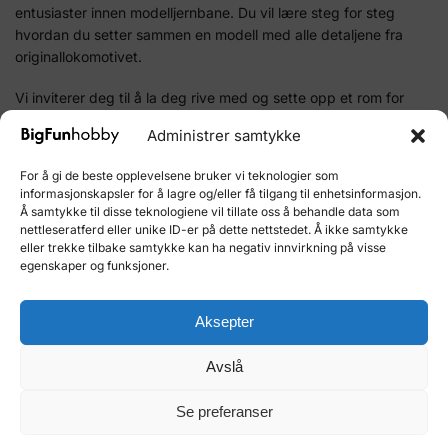
entusiaster innen modelljernbane. Du vil lære steg for steg
hvordan du setter sammen en modell med alle detaljene fra
originallokomotivet.
Vi inviterer deg til å la deg rive med og sette opp et rom for
kreativ fritid der du kan nyte denne fantastiske modellen.
Administrer samtykke
Bygging av modelljernbane er en berikende hobby som både
voksne og barn kan glede seg over.
For å gi de beste opplevelsene bruker vi teknologier som
informasjonskapsler for å lagre og/eller få tilgang til enhetsinformasjon.
Start din modelljernbane samling i dag. Bestill 54000 – Rocket
Å samtykke til disse teknologiene vil tillate oss å behandle data som
nå og ta et steg inn i den fascinerende verden av
nettleseratferd eller unike ID-er på dette nettstedet. Å ikke samtykke
eller trekke tilbake samtykke kan ha negativ innvirkning på visse
skalamodeller.
egenskaper og funksjoner.
Produktnummer:
54000
Aksepter
Kategori:
Tog&Trikk OcCre
Merke:
OcCre
Avslå
Relaterte produkter
Se preferanser