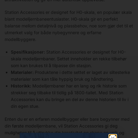
Station Accessories er designet for H0-skala, en populær skala
blant modelljernbaneentusiaster. H0-skala gir en perfekt
balanse mellom detaljnivå og plassbehov, noe som gjør det til et
utmerket valg for både nybegynnere og erfarne
modellbyggere.
Spesifikasjoner:
Station Accessories er designet for H0-
skala modelljernbaner. Settet inneholder en rekke tilbehør
som kan brukes til å tilpasse din stasjon.
Materialer:
Produktene i dette settet er laget av slitesterke
materialer som kan tåle hyppig bruk og håndtering.
Historikk:
Modelljernbaner har en lang og rik historie som
strekker seg tilbake til tidlig på 1800-tallet. Med Station
Accessories kan du bringe en del av denne historien til liv i
din egen stue.
Enten du er en erfaren modellbygger eller bare begynner med
din første modelljernbane, vil Station Accessories gi deg
muligheten til å uttrykke din kreativitet og skape en unik og