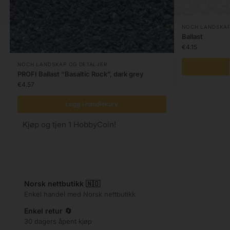
NOCH LANDSKAP
Ballast
€
4.15
NOCH LANDSKAP OG DETALJER
PROFI Ballast “Basaltic Rock”, dark grey
€
4.57
Legg i handlekurv
Kjøp og tjen 1 HobbyCoin!
Norsk nettbutikk 🇳🇴
Enkel handel med Norsk nettbutikk
Enkel retur 🔄
30 dagers åpent kjøp