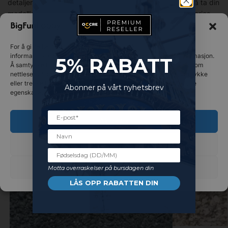
detaljert modelljernbane. Ikke gå glipp av muligheten til å ta din
modelljernbane til et nytt nivå. Bestill ditt Station Accessories-
sett i dag!
Administrer samtykke
For å gi de beste opplevelsene bruker vi teknologier som
informasjonskapsler for å lagre og/eller få tilgang til enhetsinformasjon.
Produktnummer:
NO-14810
5%
RABATT
Å samtykke til disse teknologiene vil tillate oss å behandle data som
Kategori:
NOCH Landskap og Detaljer
nettleseratferd eller unike ID-er på dette nettstedet. Å ikke samtykke
Merke:
NOCH
eller trekke tilbake samtykke kan ha negativ innvirkning på visse
Abonner på vårt nyhetsbrev
egenskaper og funksjoner.
Relaterte produkter
Aksepter
Avslå
Se preferanser
Motta overraskelser på bursdagen din
LÅS OPP RABATTEN DIN