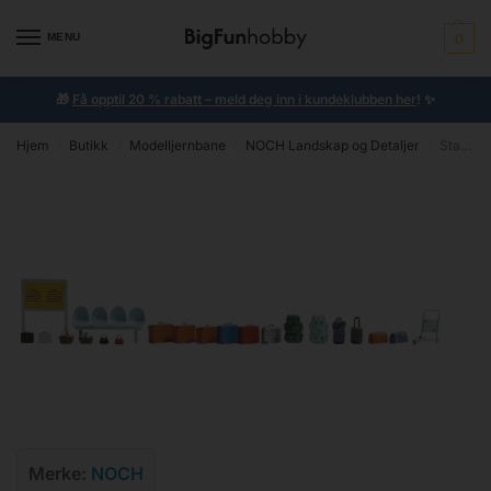
MENU
0
🎁
Få opptil 20 % rabatt – meld deg inn i kundeklubben her
!
✨
Hjem
Butikk
Modelljernbane
NOCH Landskap og Detaljer
Station Accessories
/
/
/
/
Merke:
NOCH