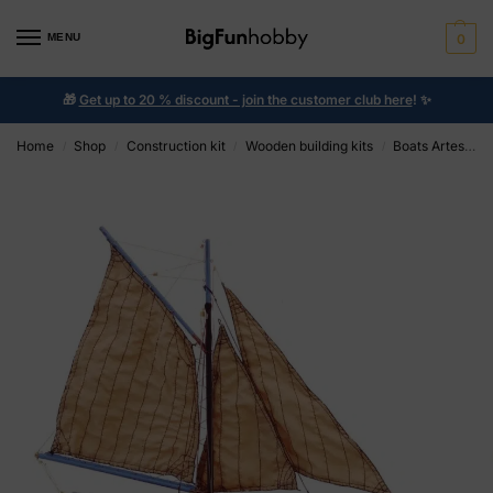
MENU
0
🎁
Get up to 20 % discount - join the customer club here
!
✨
Home
Shop
Construction kit
Wooden building kits
Boats Artesania
/
/
/
/