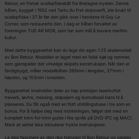
Retour, en fransk scallopfiskebåt fra Bretagne-kysten. Denne
båten, bygget i 1952 ved Tertu du Fret skipsverft, ble brukt til
scallopfiske i 37 år før den gikk over i hendene til Guy Le
Cornec som restaurerte den. I dag er båten forvaltet av
foreningen TUD AR MOR, som har som mål å bevare maritim
kultur.
Med dette byggesettet kan du lage din egen 1:25 skalamodell
av Bon Retour. Modellen er laget med en falsk kjøl og rammer,
som gjenspeiler det virkelige skipets konstruksjon. Når den er
ferdigbygd, måler modellbåten 395mm i lengden, 371mm i
høyden, og 103mm i bredden.
Byggesettet inneholder deler av høy presisjon laserkuttet
treverk, løvtre, messing, støpejern og bomullsseil klare til å
plasseres. Du får også med en flott utstillingsbase i tre som en
bonus. For å hjelpe deg med monteringen, følger det med en
komplett trinn-for-trinn guide i fire språk på DVD (PC og MAC).
Merk at settet ikke inkluderer trykte instruksjoner.
La deg fascinere av den rike historien til Bon Retour og gleden