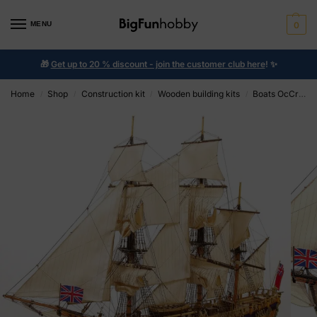
MENU
0
🎁
Get up to 20 % discount - join the customer club here
!
✨
Home
Shop
Construction kit
Wooden building kits
Boats OcCre
/
/
/
/