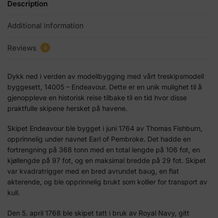
Description
Additional information
Reviews
0
Dykk ned i verden av modellbygging med vårt treskipsmodell
byggesett, 14005 – Endeavour. Dette er en unik mulighet til å
gjenoppleve en historisk reise tilbake til en tid hvor disse
praktfulle skipene hersket på havene.
Skipet Endeavour ble bygget i juni 1764 av Thomas Fishburn,
opprinnelig under navnet Earl of Pembroke. Det hadde en
fortrengning på 368 tonn med en total lengde på 106 fot, en
kjøllengde på 97 fot, og en maksimal bredde på 29 fot. Skipet
var kvadratrigger med en bred avrundet baug, en flat
akterende, og ble opprinnelig brukt som kollier for transport av
kull.
Den 5. april 1768 ble skipet tatt i bruk av Royal Navy, gitt