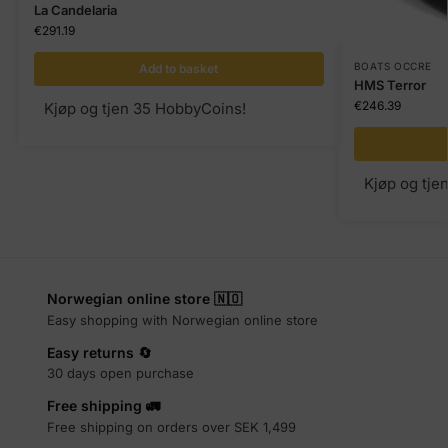
La Candelaria
€
291.19
BOATS OCCRE
Add to basket
HMS Terror
€
246.39
Kjøp og tjen 35 HobbyCoins!
Kjøp og tje
Norwegian online store 🇳🇴
Easy shopping with Norwegian online store
Easy returns 🔄
30 days open purchase
Free shipping 🚛
Free shipping on orders over SEK 1,499