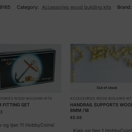
19165
Category:
Accessories wood building kits
Brand
Out of stock
SORIES WOOD BUILDING KITS
ACCESSORIES WOOD BUILDING KI
 FITTING SET
HANDRAIL SUPPORTS WOO
8MM /18
83
€
6.68
p og tjen 11 HobbyCoins!
Kjøp og tjen 1 HobbyCoin