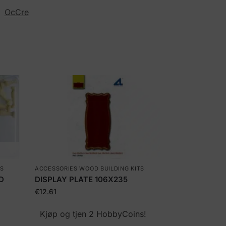
:
OcCre
TS
ACCESSORIES WOOD BUILDING KITS
D
DISPLAY PLATE 106X235
€
12.61
Kjøp og tjen 2 HobbyCoins!
!