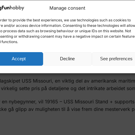
Manage consent
t uunnværlig tilbehør for alle modellbyggere. Med dette sta
kipsmodell eller en plastmodell.
order to provide the best experiences, we use technologies such as cookies to
re and/or access device information. Consenting to these technologies will allo
n til å vise frem modellene dine fra den beste vinkelen, og 
to process data such as browsing behaviour or unique IDs on this website. Not
senting or withdrawing consent may have a negative impact on certain feature
dine. Det er også perfekt for å holde modellene dine tryg
 functions.
nd + supports
lastmodeller
Accept
Decline
See preferences
el
slagskipet USS Missouri, en viktig del av amerikansk maritim 
virkelig sette pris på detaljene og det intrikate arbeidet s
r en nybegynner, vil 19165 – USS Missouri Stand + supports v
e gå glipp av muligheten til å vise frem dine mesterverk på