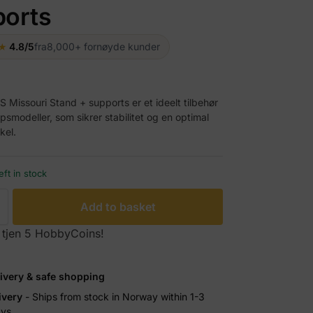
ports
★
4.8/5
fra
8,000+ fornøyde kunder
 Missouri Stand + supports er et ideelt tilbehør
ipsmodeller, som sikrer stabilitet og en optimal
kel.
eft in stock
Add to basket
 tjen 5 HobbyCoins!
livery & safe shopping
ivery
- Ships from stock in Norway within 1-3
ays