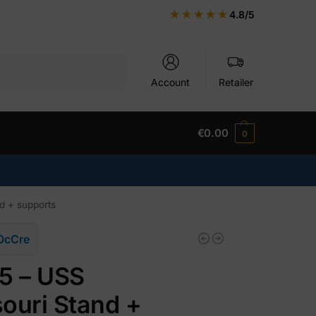
★★★★★
4.8/5
Search
Account
Retailer
€
0.00
0
d + supports
OcCre
5 – USS
ouri Stand +