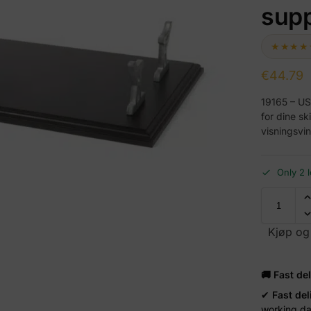
sup
★★★★
€
44.79
19165 – USS
for dine sk
visningsvin
Only 2 l
Kjøp og
🚚 Fast de
✔
Fast del
working d