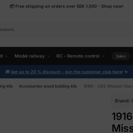
📦
Free shipping on orders over SEK 1,500 - Shop now!
it
Model railway
RC - Remote control
Sales
🎁
Get up to 20 % discount - join the customer club here
!
✨
ng kits
Accessories wood building kits
19165 - USS Missouri Stan
/
/
Brand:
1916
Miss