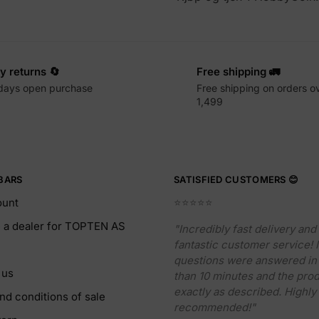
y returns 🔄
Free shipping 🚛
days open purchase
Free shipping on orders o
1,499
BARS
SATISFIED CUSTOMERS 😊
ount
⭐️⭐️⭐️⭐️⭐️
a dealer for TOPTEN AS
"Incredibly fast delivery and
fantastic customer service!
questions were answered in 
 us
than 10 minutes and the pro
exactly as described. Highly
nd conditions of sale
recommended!"