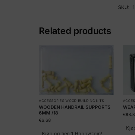
SKU:
Related products
ACCESSORIES WOOD BUILDING KITS
ACCES
WOODEN HANDRAIL SUPPORTS
WEAR
6MM /18
€
88.
€
6.68
Kjø
Kjøp og tjen 1 HobbyCoin!