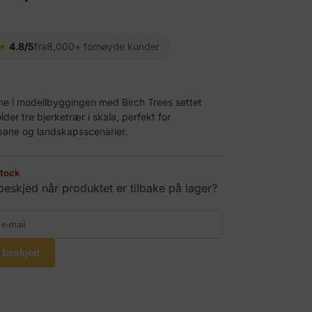
★
4.8/5
fra
8,000+ fornøyde kunder
sme i modellbyggingen med Birch Trees settet
der tre bjerketrær i skala, perfekt for
bane og landskapsscenarier.
stock
 beskjed når produktet er tilbake på lager?
 beskjed