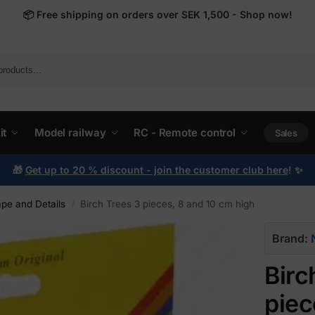
📦
Free shipping on orders over SEK 1,500 - Shop now!
it
Model railway
RC - Remote control
Sales
🎁
Get up to 20 % discount - join the customer club here
!
✨
e and Details
Birch Trees 3 pieces, 8 and 10 cm high
/
Brand:
Birc
piec