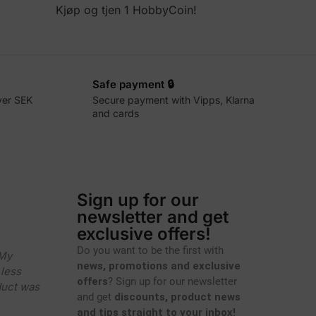
Kjøp og tjen 1 HobbyCoin!
Safe payment 🔒
ver SEK
Secure payment with Vipps, Klarna
and cards
Sign up for our
newsletter and get
exclusive offers!
Do you want to be the first with
 My
news, promotions and exclusive
less
offers
? Sign up for our newsletter
duct was
and get
discounts, product news
and tips straight to your inbox!