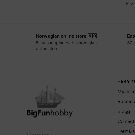
Kjø
Norwegian online store 🇳🇴
Eas
Easy shopping with Norwegian
30 
online store
HANDLE
My acc
Become 
Blogg
Contact
Terms a