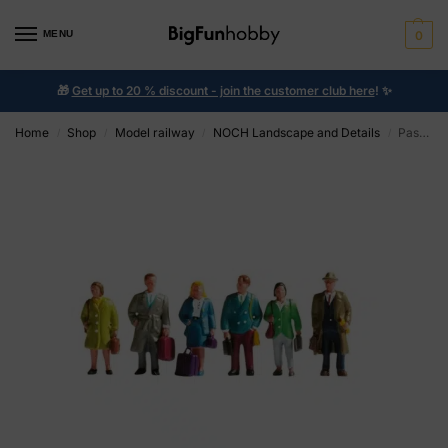
MENU
0
🎁
Get up to 20 % discount - join the customer club here
!
✨
Home
Shop
Model railway
NOCH Landscape and Details
Passengers
/
/
/
/