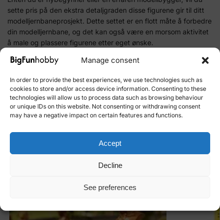
sette pris på den ekstra detaljgraden disse figurene gir til ditt
modelljernbaneprosjekt. Dette settet er en flott måte å forbedre
din modelljernbane, og det kan også være en morsom aktivitet
å male og plassere figurene etter eget ønske.
Manage consent
Ta din modelljernbane til neste nivå med Passengers H0. Se
vårt utvalg av modelljernbane tilbehør og bestill i dag for å gi
In order to provide the best experiences, we use technologies such as
din modelljernbane en realistisk, levende atmosfære.
cookies to store and/or access device information. Consenting to these
technologies will allow us to process data such as browsing behaviour
or unique IDs on this website. Not consenting or withdrawing consent
may have a negative impact on certain features and functions.
SKU:
NO-15220
Category:
NOCH Landscape and Details
Brand:
NOCH
Accept
Related products
Decline
See preferences