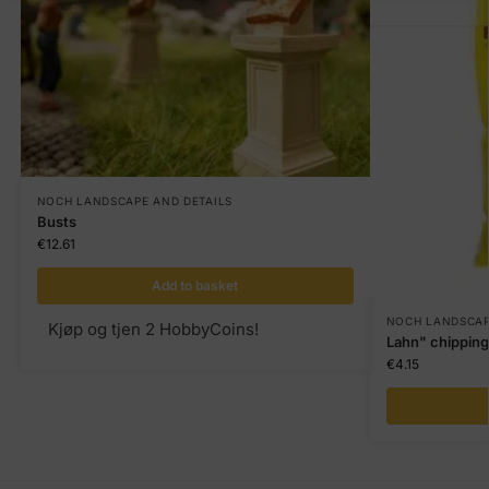
NOCH LANDSCAPE AND DETAILS
Busts
€
12.61
Add to basket
NOCH LANDSCAP
Kjøp og tjen 2 HobbyCoins!
Lahn" chippin
€
4.15