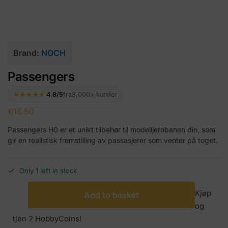
Brand:
NOCH
Passengers
★★★★★
4.8/5
fra
8,000+ kunder
€
16.50
Passengers H0 er et unikt tilbehør til modelljernbanen din, som
gir en realistisk fremstilling av passasjerer som venter på toget.
Only 1 left in stock
Kjøp
Add to basket
og
tjen 2 HobbyCoins!