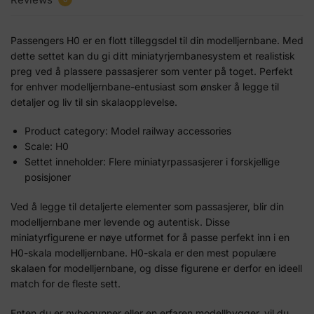
Passengers H0 er en flott tilleggsdel til din modelljernbane. Med
dette settet kan du gi ditt miniatyrjernbanesystem et realistisk
preg ved å plassere passasjerer som venter på toget. Perfekt
for enhver modelljernbane-entusiast som ønsker å legge til
detaljer og liv til sin skalaopplevelse.
Product category: Model railway accessories
Scale: H0
Settet inneholder: Flere miniatyrpassasjerer i forskjellige
posisjoner
Ved å legge til detaljerte elementer som passasjerer, blir din
modelljernbane mer levende og autentisk. Disse
miniatyrfigurene er nøye utformet for å passe perfekt inn i en
H0-skala modelljernbane. H0-skala er den mest populære
skalaen for modelljernbane, og disse figurene er derfor en ideell
match for de fleste sett.
Enten du er nybegynner eller en erfaren modellbygger, vil du