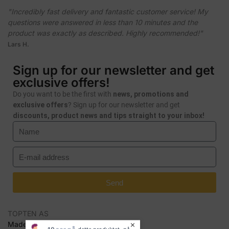
"Incredibly fast delivery and fantastic customer service! My
questions were answered in less than 10 minutes and the
product was exactly as described. Highly recommended!"
Lars H.
Sign up for our newsletter and get
exclusive offers!
Do you want to be the first with
news, promotions and
exclusive offers
? Sign up for our newsletter and get
discounts, product news and tips straight to your inbox!
Send
TOPTEN AS
Made by Seal Media AS
dette produktet
nå