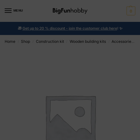
MENU
0
🎁
Get up to 20 % discount - join the customer club here
!
✨
Home
Shop
Construction kit
Wooden building kits
Accessories wood building kits
/
/
/
/