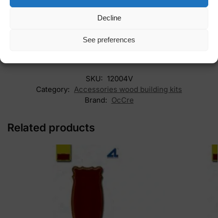
seilsettet et ypperlig valg. Start byggeprosjektet ditt i dag og
rekonstruer et stykke maritim historie.
Decline
Bestill HMS Terror seilsettet nå og ta steget inn i en
See preferences
fascinerende verden av modellbygging og historie.
SKU:
12004V
Category:
Accessories wood building kits
Brand:
OcCre
Related products