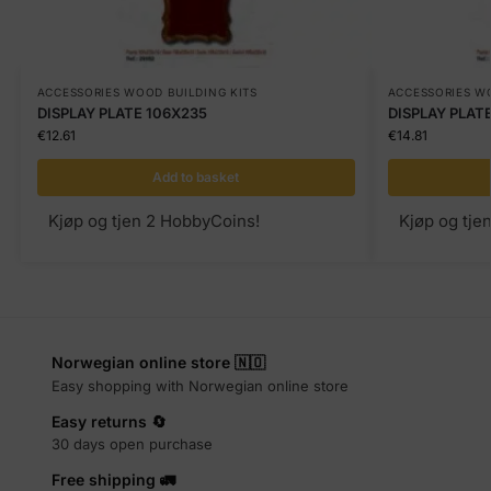
ACCESSORIES WOOD BUILDING KITS
ACCESSORIES WO
DISPLAY PLATE 106X235
DISPLAY PLAT
€
12.61
€
14.81
Add to basket
Kjøp og tjen 2 HobbyCoins!
Kjøp og tje
Norwegian online store 🇳🇴
Easy shopping with Norwegian online store
Easy returns 🔄
30 days open purchase
Free shipping 🚛