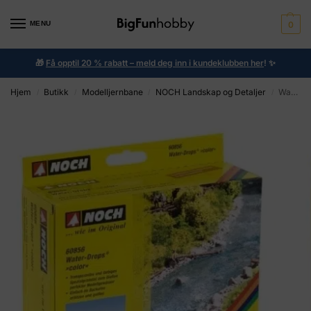
MENU
0
🎁
Få opptil 20 % rabatt – meld deg inn i kundeklubben her
!
✨
Hjem
Butikk
Modelljernbane
NOCH Landskap og Detaljer
Water Drops
/
/
/
/