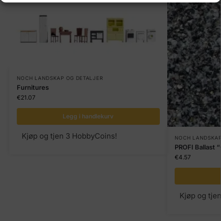
NOCH LANDSKAP OG DETALJER
Furnitures
€
21.07
Legg i handlekurv
Kjøp og tjen 3 HobbyCoins!
NOCH LANDSKAP
PROFI Ballast “
€
4.57
Kjøp og tje