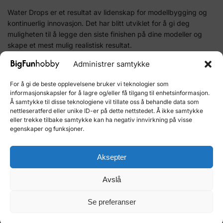
Water Drops er et resultat av lidenskap for modellbygging og
kontinuerlig innovasjon. Det har blitt utviklet for å gi deg
muligheten til å legge den siste finishen på dine modeller og
skape et mest mulig realistisk resultat.
Administrer samtykke
Ikke nøl med å ta dine modeller til neste nivå. Bestill Water
Drops i dag og opplev hvordan det kan transformere dine
For å gi de beste opplevelsene bruker vi teknologier som
byggesett til mesterverk. Se hele vårt brede utvalg av
informasjonskapsler for å lagre og/eller få tilgang til enhetsinformasjon.
modellbyggingsprodukter for å finne alt du trenger for ditt
Å samtykke til disse teknologiene vil tillate oss å behandle data som
neste prosjekt.
nettleseratferd eller unike ID-er på dette nettstedet. Å ikke samtykke
eller trekke tilbake samtykke kan ha negativ innvirkning på visse
egenskaper og funksjoner.
Produktnummer:
NO-60856
Kategori:
NOCH Landskap og Detaljer
Aksepter
Merke:
NOCH
Avslå
Relaterte produkter
Se preferanser