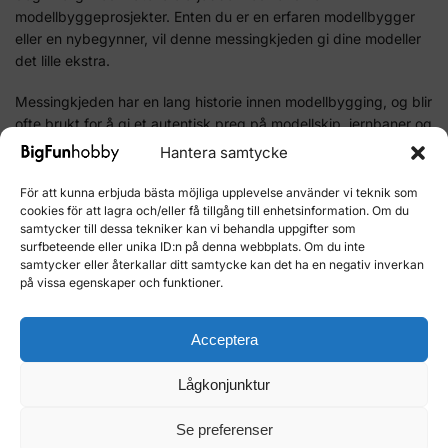
modellbyggeprosjekter. Enten du er en erfaren modellbygger
eller en nybegynner, vil denne messingkjeden gi dine modeller
det lille ekstra.
Messingkjeden har en lang historie innen modellbygging, og blir
ofte brukt for å gi et autentisk preg på modellskip, jernbaner og
vintage kjøretøy. Det er ingen tvil om at det gir en ekstra
Hantera samtycke
dimensjon av realisme til ethvert byggesett.
För att kunna erbjuda bästa möjliga upplevelse använder vi teknik som
Invester i en 1mm messingkjede i dag og ta modellbyggingen
cookies för att lagra och/eller få tillgång till enhetsinformation. Om du
samtycker till dessa tekniker kan vi behandla uppgifter som
din til neste nivå. Gjør dine modeller mer livaktige og detaljerte
surfbeteende eller unika ID:n på denna webbplats. Om du inte
med denne høykvalitets messingkjeden.
samtycker eller återkallar ditt samtycke kan det ha en negativ inverkan
på vissa egenskaper och funktioner.
Kjøp her for å oppleve kvaliteten på denne messingkjeden. La
kreativiteten og detaljrikheten komme til uttrykk i dine
modellbyggeprosjekter. Bestill nå!
Acceptera
Lågkonjunktur
Artikelnr:
17024
Kategorier:
Block Schacklar Rep
,
Tillbehör byggsatser i trä
Se preferenser