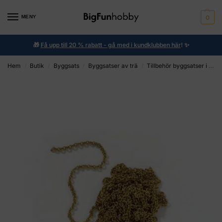
MENY
0
🎁
Få upp till 20 % rabatt - gå med i kundklubben här
!
✨
Hem
Butik
Byggsats
Byggsatser av trä
Tillbehör byggsatser i trä
/
/
/
/