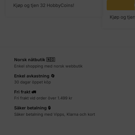
Kjøp og tjen 32 HobbyCoins!
Kjøp og tje
Norsk nätbutik 🇳🇴
Enkel shopping med norsk webbutik
Enkel avkastning 🔄
30 dagar öppet köp
Fri frakt 🚛
Fri frakt vid order över 1.499 kr
Säker betalning 🔒
Säker betalning med Vipps, Klarna och kort