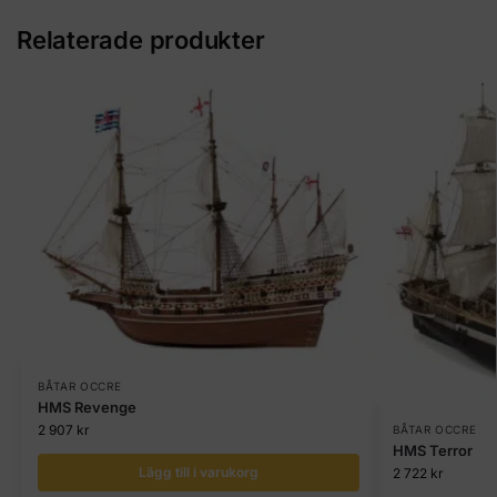
Relaterade produkter
BÅTAR OCCRE
HMS Revenge
2 907
kr
BÅTAR OCCRE
HMS Terror
Lägg till i varukorg
2 722
kr