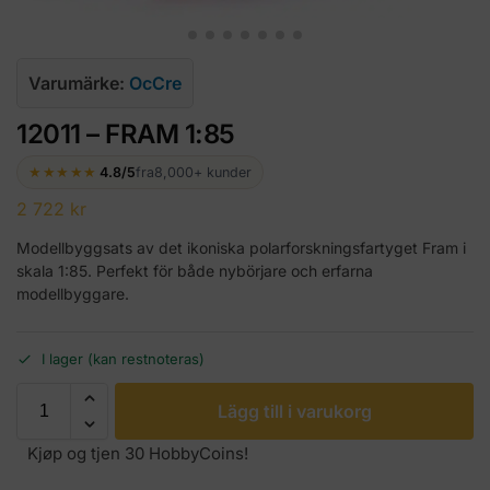
Varumärke:
OcCre
12011 – FRAM 1:85
★★★★★
4.8/5
fra
8,000+ kunder
2 722
kr
Modellbyggsats av det ikoniska polarforskningsfartyget Fram i
skala 1:85. Perfekt för både nybörjare och erfarna
modellbyggare.
I lager (kan restnoteras)
Lägg till i varukorg
Kjøp og tjen 30 HobbyCoins!