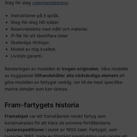
Steg för steg
videohandledning
.
Instruktioner på 5 språk.
Steg-för-steg HD-bilder.
Reservdelslista med mått och material.
IP-flik för att identifiera delar
Skalenliga ritningar.
Modell av hög kvalitet.
Livstids garanti.
Renderingen av modellen är
trogen originalen
. Våra modeller
av byggsatser
tillhandahåller alla nödvändiga element
att
göra modellen av fartyget verklig, ner till de mest specifika
marina detaljer som kan tänkas.
Fram-fartygets historia
Framskipet
var ett framstående norskt fartyg som
konstruerades för att klara de extrema förhållandena
i
polarexpeditioner
i slutet av 1800-talet. Fartyget, som
byggdes 1892, hade en förstärkt konstruktion som gjorde att