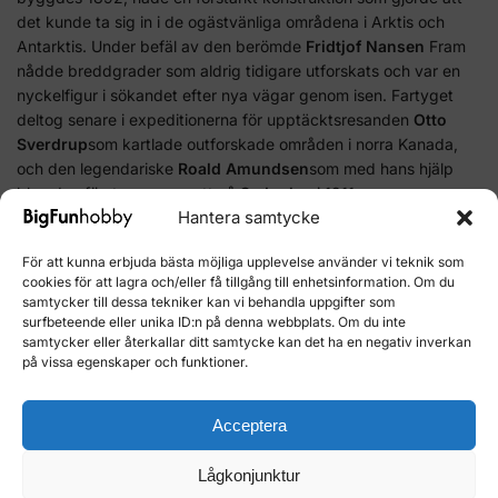
det kunde ta sig in i de ogästvänliga områdena i Arktis och
Antarktis. Under befäl av den berömde
Fridtjof Nansen
Fram
nådde breddgrader som aldrig tidigare utforskats och var en
nyckelfigur i sökandet efter nya vägar genom isen. Fartyget
deltog senare i expeditionerna för upptäcktsresanden
Otto
Sverdrup
som kartlade outforskade områden i norra Kanada,
och den legendariske
Roald Amundsen
som med hans hjälp
blev den förste mannen att nå
Sydpolen
i 1911.
Hantera samtycke
Tack vare sin
Fram är erkänt som ett av de mest berömda
För att kunna erbjuda bästa möjliga upplevelse använder vi teknik som
polarforskningsfartygen i historien
.
cookies för att lagra och/eller få tillgång till enhetsinformation. Om du
samtycker till dessa tekniker kan vi behandla uppgifter som
Här kan du se Framskeppet:
surfbeteende eller unika ID:n på denna webbplats. Om du inte
samtycker eller återkallar ditt samtycke kan det ha en negativ inverkan
Framskeppsmuseet i Oslo
på vissa egenskaper och funktioner.
Idag är det
historiska Framskipet
, en emblem för de stora
norska polarexpeditionerna,
finns i Fram-museet i Oslo
är ett
Acceptera
av de mest besökta och erkända museerna i staden. Detta
prestigefyllda museum är ett måste för resenärer som är
Lågkonjunktur
intresserade av polarutforskning och sjöfartshistoria och