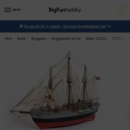
MENY
0
🎁
Få upp till 20 % rabatt - gå med i kundklubben här
!
✨
Hem
Butik
Byggsats
Byggsatser av trä
Båtar OcCre
12011 - FRAMSIDA 1:85
/
/
/
/
/