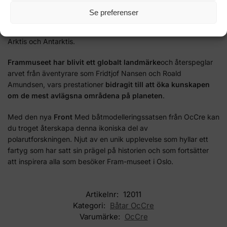
erbjuder en unik upplevelse som kombinerar detaljerad
Se preferenser
information, uppslukande utställningar och möjligheten att ta en
närmare titt på det motståndskraftiga fartyg som trotsade isen i
Arktis och Antarktis.
Frammuseet har blivit ett globalt landmärke
och återspeglar
arvet från äventyrare som Fridtjof Nansen och Roald
Amundsen, vars prestationer
bidragit till att öka kunskapen
om de mest avlägsna områdena på planeten
.
Med den nya
Front
Med båtmodelleringssatsen från OcCre kan
du troget återskapa denna ikoniska del av
polarutforskningen.
Njut av en unik upplevelse som hyllar ett
fartyg som har satt sin prägel på historien och som fortsätter
att inspirera alla som besöker Fram-museet i Oslo.
Artikelnr:
12011
Kategori:
Båtar OcCre
Varumärke:
OcCre