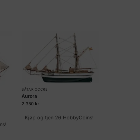
BÅTAR OCCRE
Aurora
2 350
kr
Kjøp og tjen 26 HobbyCoins!
ns!