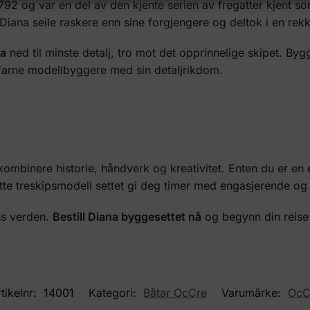
792 og var en del av den kjente serien av fregatter kjent s
iana seile raskere enn sine forgjengere og deltok i en re
na
ned til minste detalj, tro mot det opprinnelige skipet. Bygg
farne modellbyggere med sin detaljrikdom.
kombinere historie, håndverk og kreativitet. Enten du er en 
tte treskipsmodell settet gi deg timer med engasjerende og
ens verden.
Bestill Diana byggesettet nå
og begynn din reise t
tikelnr:
14001
Kategori:
Båtar OcCre
Varumärke:
OcC