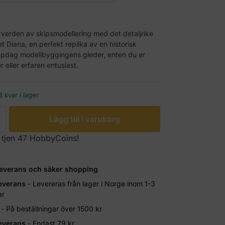
r
 verden av skipsmodellering med det detaljrike
 Diana, en perfekt replika av en historisk
ppdag modellbyggingens gleder, enten du er
eller erfaren entusiast.
 kvar i lager
Lägg till i varukorg
 tjen 47 HobbyCoins!
leverans och säker shopping
everans
- Levereras från lager i Norge inom 1-3
ar
- På beställningar över 1500 kr
everans
- Endast 79 kr