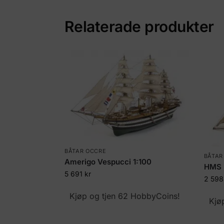
Relaterade produkter
BÅTAR OCCRE
BÅTAR
Amerigo Vespucci 1:100
HMS 
5 691
kr
2 59
Kjøp og tjen 62 HobbyCoins!
Kjø