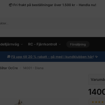
📦
Fri frakt på beställningar över 1.500 kr - Handla nu!
delljärnväg
RC - Fjärrkontroll
Försäljning
🎁
Få upp till 20 % rabatt - gå med i kundklubben här
!
✨
Båtar OcCre
14001 - Diana
/
Varumä
1400
★★★★