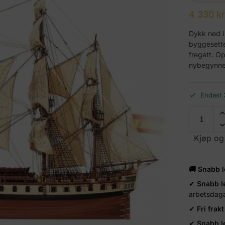
4 330
k
Dykk ned i
byggesettet
fregatt. O
nybegynner 
Endast 3
Kjøp og
🚚 Snabb 
✔
Snabb l
arbetsdag
✔
Fri frakt
✔
Snabb l