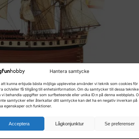
Hantera samtycke
 att kunna erbjuda bästa möjliga upplevelse använder vi teknik som cookies för 
ra och/eller få tillgång till enhetsinformation. Om du samtycker till dessa teknike
 vi behandla uppgifter som surfbeteende eller unika ID:n på denna webbplats. 
Beskrivning
Ytterligare information
Recensioner
inte samtycker eller återkallar ditt samtycke kan det ha en negativ inverkan på
0
sa egenskaper och funktioner.
dellering med vårt byggesett Diana. Dette treskipsmodell se
Acceptera
Lågkonjunktur
Se preferenser