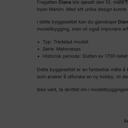
Fregatten
Diana
ble sjøsatt den 10. mars 1
byen Mahón. Med sitt unike design kunne D
I dette byggesettet kan du gjenskape
Dia
modellbygging, men vil også imponere er
Typ: Tredelad modell
Serie: Mahonesas
Historisk periode: Slutten av 1700-tallet
Dette byggesettet er en fantastisk måte å 
som ønsker å utforske en ny hobby, vil de
Ikke vent, ta skrittet inn i modellbygging
Ar