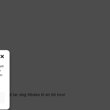
att
r
Om
ttet tar deg tilbake til en tid hvor