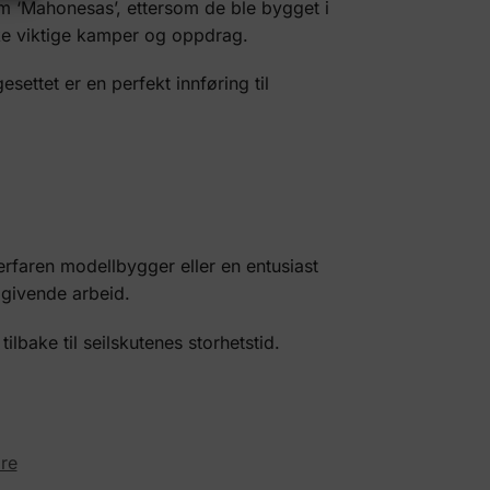
om ‘Mahonesas’, ettersom de ble bygget i
kke viktige kamper og oppdrag.
esettet er en perfekt innføring til
erfaren modellbygger eller en entusiast
 givende arbeid.
ilbake til seilskutenes storhetstid.
re