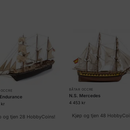
BÅTAR OCCRE
 OCCRE
N.S. Mercedes
Endurance
4 453
kr
8
kr
Kjøp og tjen 48 HobbyCoi
p og tjen 28 HobbyCoins!