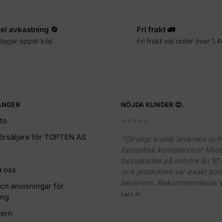
el avkastning 🔄
Fri frakt 🚛
dagar öppet köp
Fri frakt vid order över 1.
ÄNGER
NÖJDA KUNDER 😊.
to
⭐️⭐️⭐️⭐️⭐️
försäljare för TOPTEN AS
"Otroligt snabb leverans och
fantastisk kundservice! Mina
besvarades på mindre än 10 
a oss
och produkten var exakt so
beskrevs. Rekommenderas v
och anvisningar för
Lars H.
ing
ern