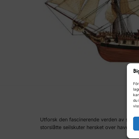
För
lag
kan
du 
vis
Utforsk den fascinerende verden av skipsmo
storslåtte seilskuter hersket over havene.