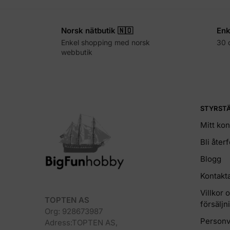
Norsk nätbutik 🇳🇴
Enk
Enkel shopping med norsk
30 
webbutik
STYRST
Mitt kon
Bli åter
Blogg
Kontakt
Villkor 
TOPTEN AS
försäljn
Org: 928673987
Personv
Adress:TOPTEN AS,