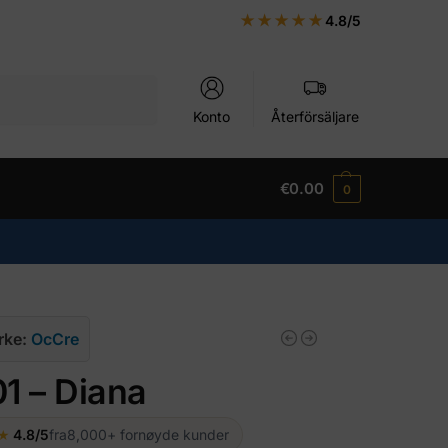
★★★★★
4.8/5
Sök
Konto
Återförsäljare
€
0.00
0
rke:
OcCre
1 – Diana
★
4.8/5
fra
8,000+ fornøyde kunder