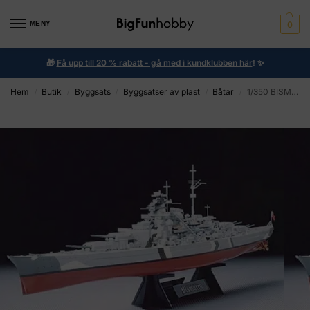
MENY
0
🎁
Få upp till 20 % rabatt - gå med i kundklubben här
!
✨
Hem
Butik
Byggsats
Byggsatser av plast
Båtar
1/350 BISMARCK
/
/
/
/
/