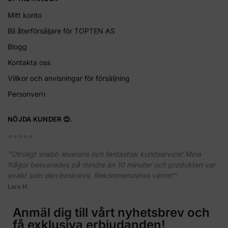
Mitt konto
Bli återförsäljare för TOPTEN AS
Blogg
Kontakta oss
Villkor och anvisningar för försäljning
Personvern
NÖJDA KUNDER 😊.
⭐️⭐️⭐️⭐️⭐️
"Otroligt snabb leverans och fantastisk kundservice! Mina
frågor besvarades på mindre än 10 minuter och produkten var
exakt som den beskrevs. Rekommenderas varmt!"
Lars H.
Anmäl dig till vårt nyhetsbrev och
få exklusiva erbjudanden!