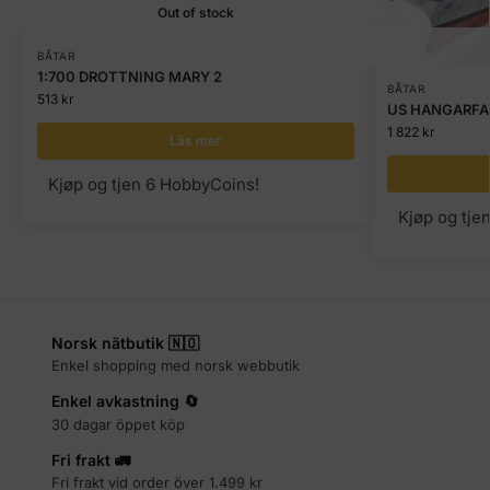
Out of stock
BÅTAR
1:700 DROTTNING MARY 2
BÅTAR
513
kr
US HANGARFAR
1 822
kr
Läs mer
Kjøp og tjen 6 HobbyCoins!
Kjøp og tje
Norsk nätbutik 🇳🇴
Enkel shopping med norsk webbutik
Enkel avkastning 🔄
30 dagar öppet köp
Fri frakt 🚛
Fri frakt vid order över 1.499 kr