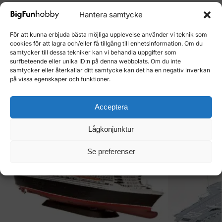
Utforsk den fascinerende historien til Bismarck og ta del i
Hantera samtycke
modellbyggingens gleder. Sett sammen ditt eget stykke
historie.
Bestill ditt Bismarck byggesett nå
.
För att kunna erbjuda bästa möjliga upplevelse använder vi teknik som
cookies för att lagra och/eller få tillgång till enhetsinformation. Om du
samtycker till dessa tekniker kan vi behandla uppgifter som
surfbeteende eller unika ID:n på denna webbplats. Om du inte
Artikelnr:
420527
samtycker eller återkallar ditt samtycke kan det ha en negativ inverkan
Kategori:
Båtar
på vissa egenskaper och funktioner.
Varumärke:
TAMIYA
Acceptera
Relaterade produkter
Lågkonjunktur
Se preferenser