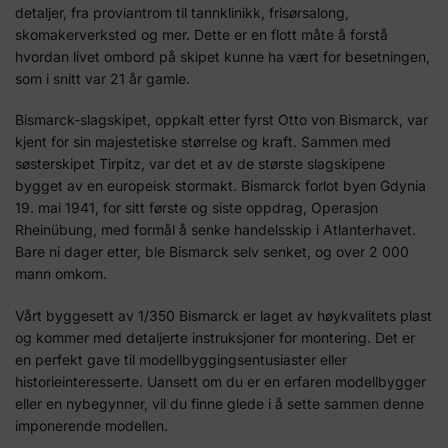
detaljer, fra proviantrom til tannklinikk, frisørsalong,
skomakerverksted og mer. Dette er en flott måte å forstå
hvordan livet ombord på skipet kunne ha vært for besetningen,
som i snitt var 21 år gamle.
Bismarck-slagskipet, oppkalt etter fyrst Otto von Bismarck, var
kjent for sin majestetiske størrelse og kraft. Sammen med
søsterskipet Tirpitz, var det et av de største slagskipene
bygget av en europeisk stormakt. Bismarck forlot byen Gdynia
19. mai 1941, for sitt første og siste oppdrag, Operasjon
Rheinübung, med formål å senke handelsskip i Atlanterhavet.
Bare ni dager etter, ble Bismarck selv senket, og over 2 000
mann omkom.
Vårt byggesett av 1/350 Bismarck er laget av høykvalitets plast
og kommer med detaljerte instruksjoner for montering. Det er
en perfekt gave til modellbyggingsentusiaster eller
historieinteresserte. Uansett om du er en erfaren modellbygger
eller en nybegynner, vil du finne glede i å sette sammen denne
imponerende modellen.