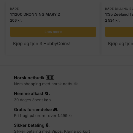
BÅDE
BÅDE BILLING B
1:1200 DRONNING MARY 2
1:35 Zeeland Tu
206
kr.
2 534
kr.
Læs mere
Kjøp og tjen 3 HobbyCoins!
Kjøp og tje
Norsk netbutik 🇳🇴
Nem shopping med norsk netbutik
Nemme afkast 🔄.
30 dages åbent køb
Gratis forsendelse 🚛.
Fri fragt på ordrer over 1.499 kr
Sikker betaling 🔒.
Sikker betaling med Vipps, Klarna og kort