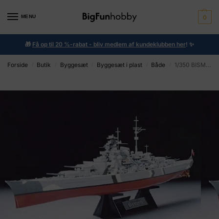
MENU
0
🎁
Få op til 20 %-rabat - bliv medlem af kundeklubben her
!
✨
Forside
Butik
Byggesæt
Byggesæt i plast
Både
1/350 BISMARCK
/
/
/
/
/