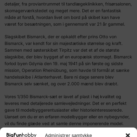
detaljer, fra proviantrummet til tandlægeklinikken, frisørsalonen,
skomagerværkstedet og meget mere. Det er en fantastisk
måde at forstå, hvordan livet om bord på skibet kan have
været for besætningen, som i gennemsnit var 21 år gammel.
Slagskibet Bismarck, der er opkaldt efter prins Otto von
Bismarck, var kendt for sin majestætiske størrelse og kraft.
Sammen med søsterskibet Tirpitz var det et af de største
slagskibe, der blev bygget af en europæisk stormagt. Bismarck
forlod byen Gdynia den 19. maj 1941 på sin første og sidste
mission, Operation Rheinübung, som havde til formål at sænke
handelsskibe i Atlanterhavet. Bare ni dage senere blev
Bismarck selv sænket, og over 2.000 mænd blev dræbt.
Vores 1/350 Bismarck-sæt er lavet af plast i høj kvalitet og
leveres med detaljerede samlevejledninger. Det er en perfekt
gave til modelbyggerentusiaster eller historieinteresserede.
Uanset om du er en erfaren modelbygger eller en nybegynder,
vil du finde glæde ved at samle denne imponerende model.
Administrer samtykke
Udforsk Bismarcks fascinerende historie, og tag del i glæden