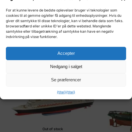
ved at bygge modeller. Sammensæt dit eget stykke historie.
For at kunne levere de bedste oplevelser bruger vi teknologier som
Bestil dit Bismarck-sæt nu
.
cookies til at gemme og/eller få adgang til enhedsoplysninger. Hvis du
giver dit samtykke til disse teknologier, kan vi behandle data som f.eks.
browseradfærd eller unikke ID'er på dette websted. Manglende
Varenummer (SKU):
420527
samtykke eller tilbagetrækning af samtykke kan have en negativ
indvirkning på visse funktioner.
Kategori:
Både
Varemærke:
TAMIYA
Accepter
Relaterede varer
Nedgang i salget
Se præferencer
{titel}
{titel}
Out of stock