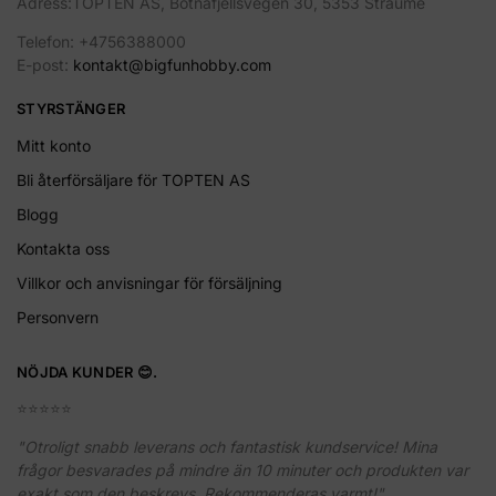
Adress:TOPTEN AS, Botnafjellsvegen 30, 5353 Straume
Telefon: +4756388000
E-post:
kontakt@bigfunhobby.com
STYRSTÄNGER
Mitt konto
Bli återförsäljare för TOPTEN AS
Blogg
Kontakta oss
Villkor och anvisningar för försäljning
Personvern
NÖJDA KUNDER 😊.
⭐️⭐️⭐️⭐️⭐️
"Otroligt snabb leverans och fantastisk kundservice! Mina
frågor besvarades på mindre än 10 minuter och produkten var
exakt som den beskrevs. Rekommenderas varmt!"