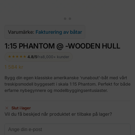
Varumärke:
Fakturering av båtar
1:15 PHANTOM @ -WOODEN HULL
★★★★★
4.8/5
fra
8,000+ kunder
1 584
kr
Bygg din egen klassiske amerikanske ‘runabout’-båt med vårt
treskipsmodell byggesett i skala 1:15 Phantom. Perfekt for både
erfarne nybegynnere og modellbyggingsentusiaster.
Slut i lager
Vil du få beskjed når produktet er tilbake på lager?