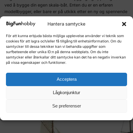
ved å bygge din egen skala-båt. Enten du er en erfaren
modellbygger, eller bare er på utkikk etter en ny og spennende
hobby, vil dette treskipsmodell byggesettet gi deg mange timer
Hantera samtycke
med byggeglede.
För att kunna erbjuda bästa möjliga upplevelse använder vi teknik som
Ikke vent, start din modellbyggingsreise i dag.
Kjøp Phantom
cookies för att lagra och/eller få tillgång till enhetsinformation. Om du
treskipsmodell byggesett her.
samtycker till dessa tekniker kan vi behandla uppgifter som
surfbeteende eller unika ID:n på denna webbplats. Om du inte
samtycker eller återkallar ditt samtycke kan det ha en negativ inverkan
Artikelnr:
428363
på vissa egenskaper och funktioner.
Kategori:
Båtar Fakturering Båtar
Varumärke:
Fakturering av båtar
Acceptera
Relaterade produkter
Lågkonjunktur
Se preferenser