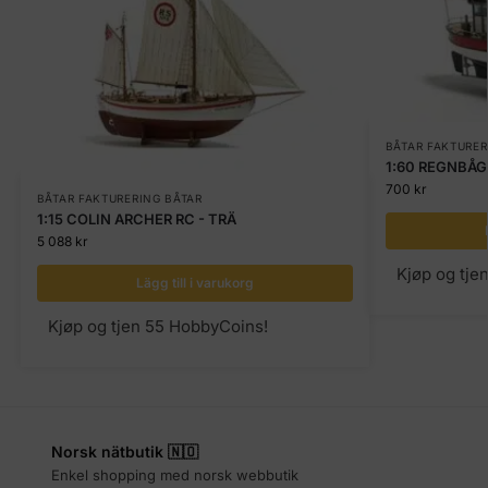
BÅTAR FAKTURER
1:60 REGNBÅG
700
kr
BÅTAR FAKTURERING BÅTAR
1:15 COLIN ARCHER RC - TRÄ
5 088
kr
Kjøp og tje
Lägg till i varukorg
Kjøp og tjen 55 HobbyCoins!
Norsk nätbutik 🇳🇴
Enkel shopping med norsk webbutik