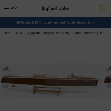
MENY
0
🎁
Få upp till 20 % rabatt - gå med i kundklubben här
!
✨
Hem
Butik
Byggsats
Byggsatser av trä
Båtar Fakturering Båtar
/
/
/
/