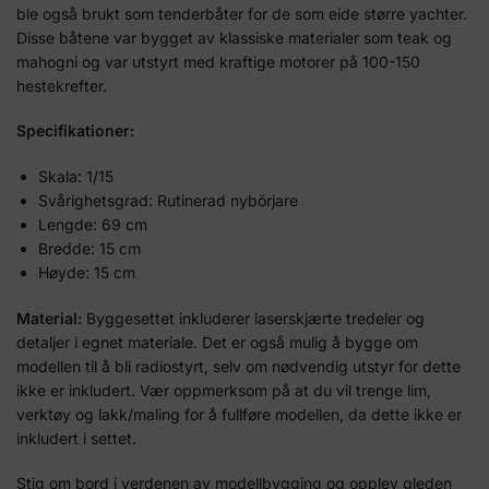
ble også brukt som tenderbåter for de som eide større yachter.
Disse båtene var bygget av klassiske materialer som teak og
mahogni og var utstyrt med kraftige motorer på 100-150
hestekrefter.
Specifikationer:
Skala: 1/15
Svårighetsgrad: Rutinerad nybörjare
Lengde: 69 cm
Bredde: 15 cm
Høyde: 15 cm
Material:
Byggesettet inkluderer laserskjærte tredeler og
detaljer i egnet materiale. Det er også mulig å bygge om
modellen til å bli radiostyrt, selv om nødvendig utstyr for dette
ikke er inkludert. Vær oppmerksom på at du vil trenge lim,
verktøy og lakk/maling for å fullføre modellen, da dette ikke er
inkludert i settet.
Stig om bord i verdenen av modellbygging og opplev gleden