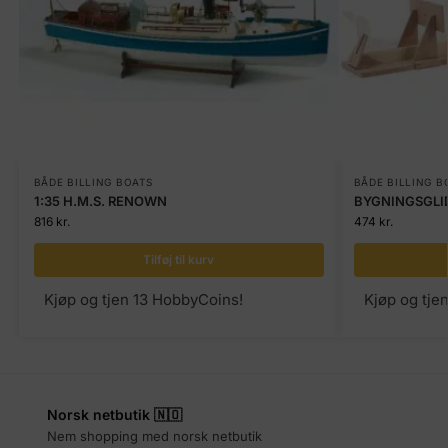
BÅDE BILLING BOATS
BÅDE BILLING B
1:35 H.M.S. RENOWN
BYGNINGSGLI
816
kr.
474
kr.
Tilføj til kurv
Kjøp og tjen 13 HobbyCoins!
Kjøp og tje
Norsk netbutik 🇳🇴
Nem shopping med norsk netbutik