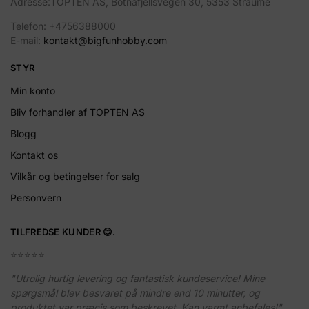
Adresse:TOPTEN AS, Botnafjellsvegen 30, 5353 Straume
Telefon: +4756388000
E-mail:
kontakt@bigfunhobby.com
STYR
Min konto
Bliv forhandler af TOPTEN AS
Blogg
Kontakt os
Vilkår og betingelser for salg
Personvern
TILFREDSE KUNDER 😊.
⭐️⭐️⭐️⭐️⭐️
"Utrolig hurtig levering og fantastisk kundeservice! Mine
spørgsmål blev besvaret på mindre end 10 minutter, og
produktet var præcis som beskrevet. Kan varmt anbefales!"