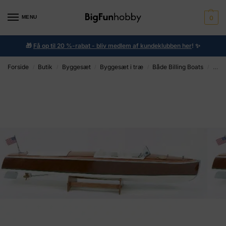
MENU
0
🎁
Få op til 20 %-rabat - bliv medlem af kundeklubben her
!
✨
Forside
Butik
Byggesæt
Byggesæt i træ
Både Billing Boats
1:1
/
/
/
/
/