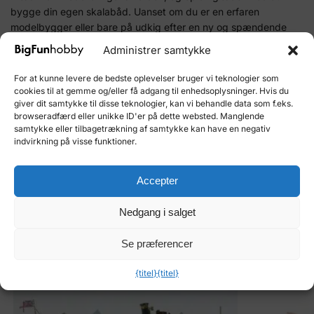
bygge din egen skalabåd. Uanset om du er en erfaren
modelbygger eller bare på udkig efter en ny og spændende
hobby, vil dette træskibsmodelsæt give dig timevis af
Administrer samtykke
byggesjov.
For at kunne levere de bedste oplevelser bruger vi teknologier som
Vent ikke, start din modelrejse i dag.
Køb Phantom
cookies til at gemme og/eller få adgang til enhedsoplysninger. Hvis du
træskibsmodelsættet her.
giver dit samtykke til disse teknologier, kan vi behandle data som f.eks.
browseradfærd eller unikke ID'er på dette websted. Manglende
samtykke eller tilbagetrækning af samtykke kan have en negativ
indvirkning på visse funktioner.
Varenummer (SKU):
428363
Kategori:
Både Billing Boats
Varemærke:
Fakturering af både
Accepter
Nedgang i salget
Relaterede varer
Se præferencer
{titel}
{titel}