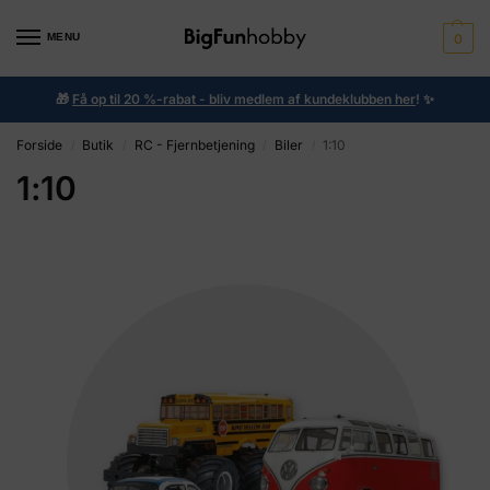
MENU
0
🎁
Få op til 20 %-rabat - bliv medlem af kundeklubben her
!
✨
Forside
Butik
RC - Fjernbetjening
Biler
1:10
/
/
/
/
1:10