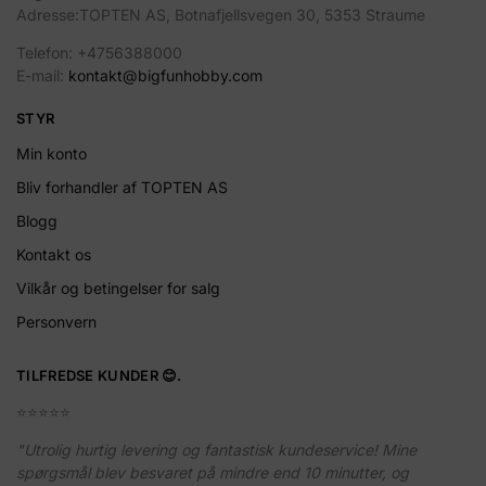
Adresse:TOPTEN AS, Botnafjellsvegen 30, 5353 Straume
Telefon: +4756388000
E-mail:
kontakt@bigfunhobby.com
STYR
Min konto
Bliv forhandler af TOPTEN AS
Blogg
Kontakt os
Vilkår og betingelser for salg
Personvern
TILFREDSE KUNDER 😊.
⭐️⭐️⭐️⭐️⭐️
"Utrolig hurtig levering og fantastisk kundeservice! Mine
spørgsmål blev besvaret på mindre end 10 minutter, og