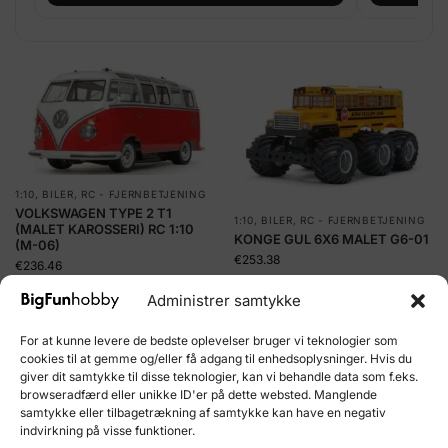
1:10
,
BILER
,
RC - FJERNBETJENING
VOLKSWAGEN TYPE 2 T1
1:10
,
BILER
,
RC - FJERNBETJENING
(MALET KAROSSERI) RC 1:10
KONGE GUL 6X6 MALET G6-01
(M-06)
€
253.38
€
236.46
Administrer samtykke
Tilføj til kurv
Tilføj til kurv
For at kunne levere de bedste oplevelser bruger vi teknologier som
Kjøp og tjen 28
Kjøp og tjen 30
cookies til at gemme og/eller få adgang til enhedsoplysninger. Hvis du
HobbyCoins!
HobbyCoins!
giver dit samtykke til disse teknologier, kan vi behandle data som f.eks.
browseradfærd eller unikke ID'er på dette websted. Manglende
samtykke eller tilbagetrækning af samtykke kan have en negativ
indvirkning på visse funktioner.