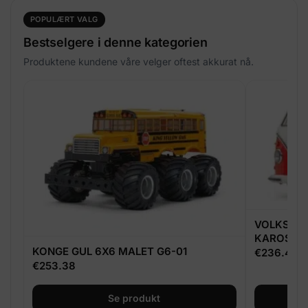
POPULÆRT VALG
Bestselgere i denne kategorien
Produktene kundene våre velger oftest akkurat nå.
VOLKSWAG
KAROSSERI
KONGE GUL 6X6 MALET G6-01
€
236.46
€
253.38
Se produkt