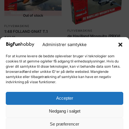
Out of stock
FLYVEMASKINE
FLYVEMASKINE
1:48 FOLLAND GNAT T.1
de Havilland Mosquito /PRXVI
€
43.91
€
65.90
Administrer samtykke
Læs mere
Tilføj til kurv
For at kunne levere de bedste oplevelser bruger vi teknologier som
cookies til at gemme og/eller få adgang til enhedsoplysninger. Hvis du
Kjøp og tjen 5
Kjøp og tjen 8
giver dit samtykke til disse teknologier, kan vi behandle data som f.eks.
HobbyCoins!
HobbyCoins!
browseradfærd eller unikke ID'er på dette websted. Manglende
samtykke eller tilbagetrækning af samtykke kan have en negativ
indvirkning på visse funktioner.
Accepter
Nedgang i salget
Out of stock
Se præferencer