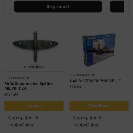
Se produkt
Out of stock
FLYVEMASKINE
FLYVEMASKINE
1:48 B-17F MEMPHIS BELLE
Airfix Supermarine Spitfire
€
70.64
Mk.VIII 1:24
€
134.94
Læs mere
Tilføj til kurv
Kjøp og tjen 16
Kjøp og tjen 8
HobbyCoins!
HobbyCoins!