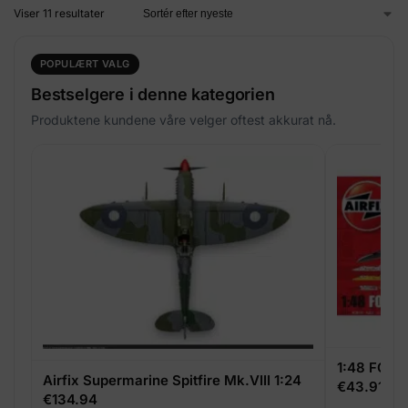
Viser 11 resultater
POPULÆRT VALG
Bestselgere i denne kategorien
Produktene kundene våre velger oftest akkurat nå.
1:48 FOLL
Airfix Supermarine Spitfire Mk.VIII 1:24
€
43.91
€
134.94