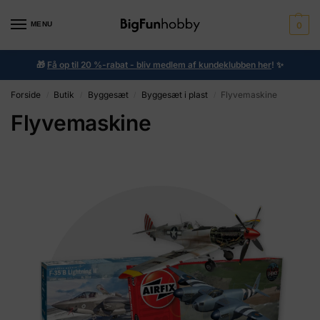
MENU
0
🎁
Få op til 20 %-rabat - bliv medlem af kundeklubben her
!
✨
Forside
Butik
Byggesæt
Byggesæt i plast
Flyvemaskine
/
/
/
/
Flyvemaskine