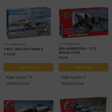
FLYVEMASKINE
FLYVEMASKINE
SEA HARRIER FA2 - (1:72
1:48 F-35B LIGHTNING II
SKALA) 07/10
€
126.48
€
32.91
Tilføj til kurv
Tilføj til kurv
Kjøp og tjen 15
Kjøp og tjen 4
HobbyCoins!
HobbyCoins!