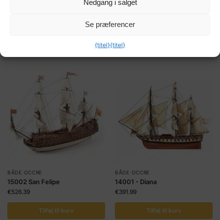
Nedgang i salget
Tilføj til kurv
Tilføj til kurv
Se præferencer
Kjøp og tjen 25
Kjøp og tjen 67
HobbyCoins!
HobbyCoins!
{titel}
{titel}
BÅDE OCCRE
BÅDE OCCRE
15002 San Felipe
14001 - Diana
€
526.39
€
391.99
Tilføj til kurv
Tilføj til kurv