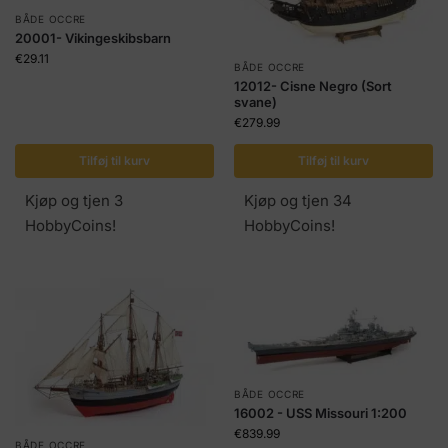
BÅDE OCCRE
20001- Vikingeskibsbarn
€
29.11
BÅDE OCCRE
12012- Cisne Negro (Sort
svane)
€
279.99
Tilføj til kurv
Tilføj til kurv
Kjøp og tjen 3
Kjøp og tjen 34
HobbyCoins!
HobbyCoins!
BÅDE OCCRE
16002 - USS Missouri 1:200
€
839.99
BÅDE OCCRE