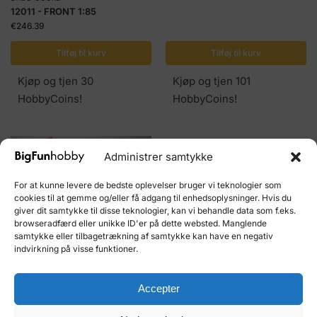
12011 - FRONT 1:85
€
246.39
Tilføj til kurv
Tilføj til kurv
Kjøp og tjen 30
Kjøp og tjen 101
HobbyCoins!
HobbyCoins!
Administrer samtykke
For at kunne levere de bedste oplevelser bruger vi teknologier som
cookies til at gemme og/eller få adgang til enhedsoplysninger. Hvis du
giver dit samtykke til disse teknologier, kan vi behandle data som f.eks.
browseradfærd eller unikke ID'er på dette websted. Manglende
BÅDE OCCRE
samtykke eller tilbagetrækning af samtykke kan have en negativ
12010S Santa Maria startpakke
indvirkning på visse funktioner.
€
209.43
BÅDE OCCRE
15007 SMUK HØNE 1:90
Accepter
€
557.75