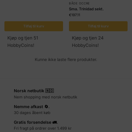
BÅDE OCCRE
Sma. Trinidad sekt.
€
197.11
Tilføj til kurv
Tilføj til kurv
Kjøp og tjen 51
Kjøp og tjen 24
HobbyCoins!
HobbyCoins!
Kunne ikke laste flere produkter.
Norsk netbutik 🇳🇴
Nem shopping med norsk netbutik
Nemme afkast 🔄.
30 dages åbent køb
Gratis forsendelse 🚛.
Fri fragt på ordrer over 1.499 kr