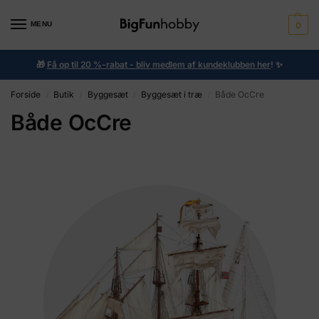
MENU
0
🎁
Få op til 20 %-rabat - bliv medlem af kundeklubben her
!
✨
Forside
Butik
Byggesæt
Byggesæt i træ
Både OcCre
/
/
/
/
Både OcCre