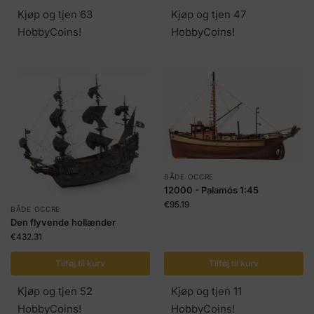
Kjøp og tjen 63
Kjøp og tjen 47
HobbyCoins!
HobbyCoins!
BÅDE OCCRE
12000 - Palamós 1:45
€
95.19
BÅDE OCCRE
Den flyvende hollænder
€
432.31
Tilføj til kurv
Tilføj til kurv
Kjøp og tjen 52
Kjøp og tjen 11
HobbyCoins!
HobbyCoins!