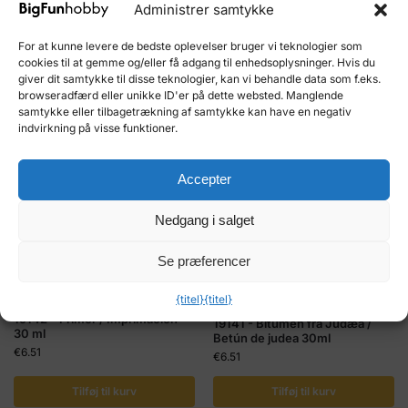
Kjøp og tjen 4
Kjøp og tjen 5
Administrer samtykke
HobbyCoins!
HobbyCoins!
For at kunne levere de bedste oplevelser bruger vi teknologier som
cookies til at gemme og/eller få adgang til enhedsoplysninger. Hvis du
giver dit samtykke til disse teknologier, kan vi behandle data som f.eks.
browseradfærd eller unikke ID'er på dette websted. Manglende
samtykke eller tilbagetrækning af samtykke kan have en negativ
indvirkning på visse funktioner.
Accepter
Nedgang i salget
Se præferencer
{titel}
{titel}
OCCRE-MALING
OCCRE-MALING
19142 – Primer / Imprimación
19141 - Bitumen fra Judæa /
30 ml
Betún de judea 30ml
€
6.51
€
6.51
Tilføj til kurv
Tilføj til kurv