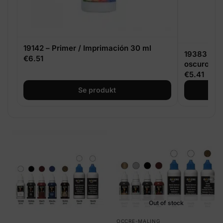
19142 – Primer / Imprimación 30 ml
19383 - Mø
€
6.51
oscuro 30
€
5.41
Se produkt
Out of stock
OCCRE-MALING