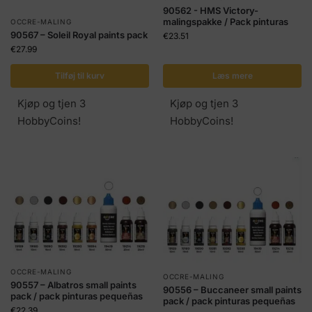
90562 - HMS Victory-
malingspakke / Pack pinturas
OCCRE-MALING
90567 – Soleil Royal paints pack
€
23.51
€
27.99
Tilføj til kurv
Læs mere
Kjøp og tjen 3
Kjøp og tjen 3
HobbyCoins!
HobbyCoins!
OCCRE-MALING
OCCRE-MALING
90557 – Albatros small paints
90556 – Buccaneer small paints
pack / pack pinturas pequeñas
pack / pack pinturas pequeñas
€
22.39