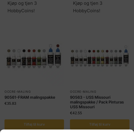
Kjøp og tjen 3
Kjøp og tjen 3
HobbyCoins!
HobbyCoins!
OCCRE-MALING
OCCRE-MALING
90561-FRAM malingspakke
90563 - USS Missouri
malingspakke / Pack Pinturas
€
35.83
USS Missouri
€
42.55
Tilføj til kurv
Tilføj til kurv