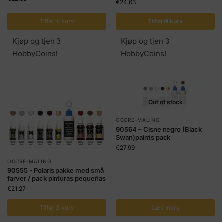
€
24.63
Tilføj til kurv
Tilføj til kurv
Kjøp og tjen 3
Kjøp og tjen 3
HobbyCoins!
HobbyCoins!
Out of stock
OCCRE-MALING
90564 – Cisne negro (Black
Swan)paints pack
€
27.99
OCCRE-MALING
90555 - Polaris pakke med små
farver / pack pinturas pequeñas
€
21.27
Tilføj til kurv
Læs mere