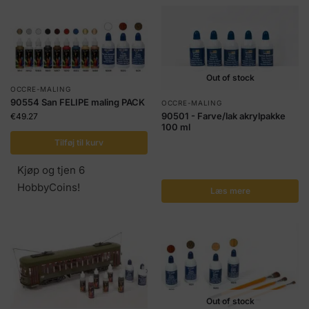
Out of stock
OCCRE-MALING
90554 San FELIPE maling PACK
OCCRE-MALING
90501 - Farve/lak akrylpakke
€
49.27
100 ml
Tilføj til kurv
Kjøp og tjen 6
HobbyCoins!
Læs mere
Out of stock