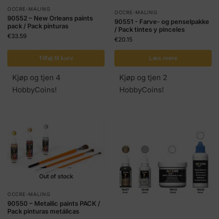
OCCRE-MALING
OCCRE-MALING
90552 – New Orleans paints
90551 - Farve- og penselpakke
pack / Pack pinturas
/ Pack tintes y pinceles
€
33.59
€
20.15
Tilføj til kurv
Læs mere
Kjøp og tjen 4
Kjøp og tjen 2
HobbyCoins!
HobbyCoins!
Out of stock
OCCRE-MALING
90550 – Metallic paints PACK /
Pack pinturas metálicas