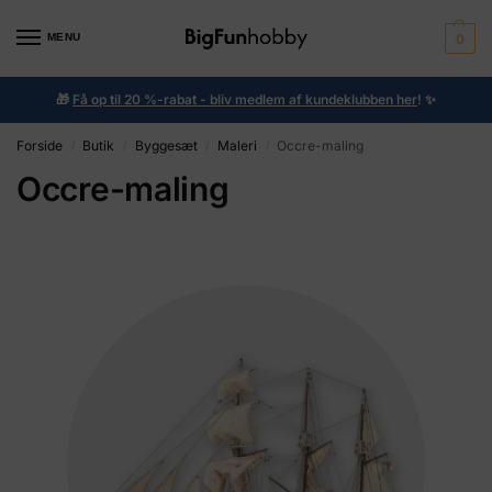
MENU
0
🎁
Få op til 20 %-rabat - bliv medlem af kundeklubben her
!
✨
Forside
Butik
Byggesæt
Maleri
Occre-maling
/
/
/
/
Occre-maling