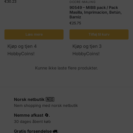
€
30.23
OCCRE-MALING
90549 – MIBB pack / Pack
Masilla, Imprimacion, Betún,
Barniz
€
25.75
Læs mere
Tilføj til kurv
Kjøp og tjen 4
Kjøp og tjen 3
HobbyCoins!
HobbyCoins!
Kunne ikke laste flere produkter.
Norsk netbutik 🇳🇴
Nem shopping med norsk netbutik
Nemme afkast 🔄.
30 dages åbent køb
Gratis forsendelse 🚛.