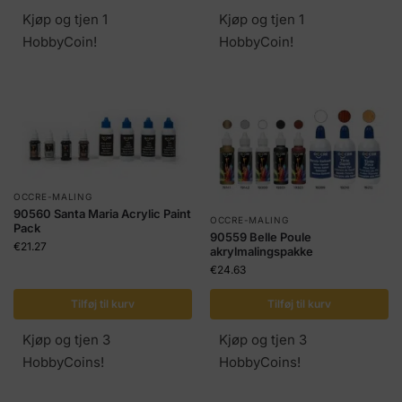
Kjøp og tjen 1
Kjøp og tjen 1
HobbyCoin!
HobbyCoin!
OCCRE-MALING
90560 Santa Maria Acrylic Paint
OCCRE-MALING
Pack
90559 Belle Poule
€
21.27
akrylmalingspakke
€
24.63
Tilføj til kurv
Tilføj til kurv
Kjøp og tjen 3
Kjøp og tjen 3
HobbyCoins!
HobbyCoins!