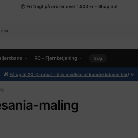
📦
Fri fragt på ordrer over 1.500 kr - Shop nu!
ljernbane
RC - Fjernbetjening
Salg
🎁
Få op til 20 %-rabat - bliv medlem af kundeklubben her
!
✨
ng
esania-maling