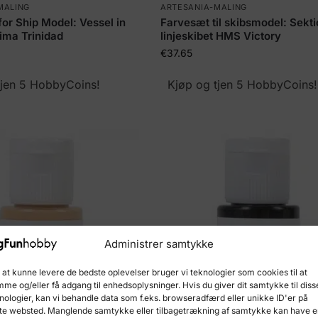
MALING
ARTESANIA-MALING
for Ship Model: Vessel in
Farvesæt til skibsmodel: Sekti
sima Trinidad
linjeskibet HMS Victory
€
37.65
tjen 5 HobbyCoins!
Kjøp og tjen 5 HobbyCoins!
Administrer samtykke
 at kunne levere de bedste oplevelser bruger vi teknologier som cookies til at
me og/eller få adgang til enhedsoplysninger. Hvis du giver dit samtykke til diss
nologier, kan vi behandle data som f.eks. browseradfærd eller unikke ID'er på
te websted. Manglende samtykke eller tilbagetrækning af samtykke kan have 