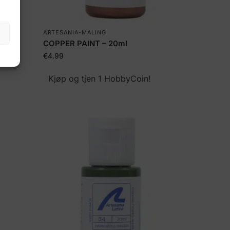
ARTESANIA-MALING
COPPER PAINT – 20ml
€
4.99
Kjøp og tjen 1 HobbyCoin!