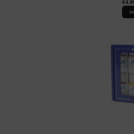
€
4.9
Se