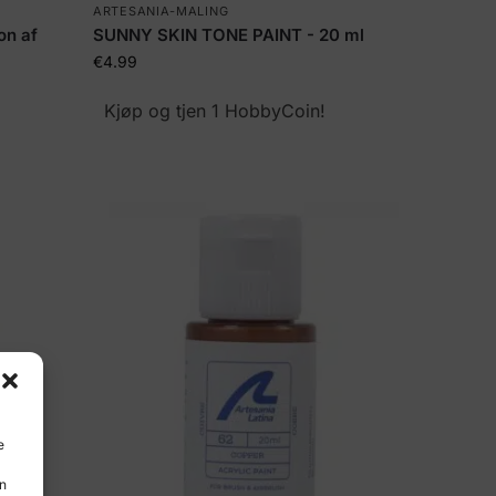
ARTESANIA-MALING
on af
SUNNY SKIN TONE PAINT - 20 ml
€
4.99
Kjøp og tjen 1 HobbyCoin!
e
en