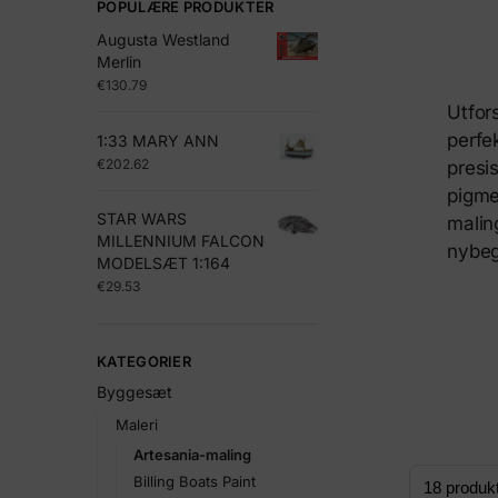
POPULÆRE PRODUKTER
Augusta Westland
Merlin
€
130.79
Utfor
perfe
1:33 MARY ANN
€
202.62
presi
pigme
STAR WARS
malin
MILLENNIUM FALCON
nybeg
MODELSÆT 1:164
€
29.53
KATEGORIER
Byggesæt
Maleri
Artesania-maling
Billing Boats Paint