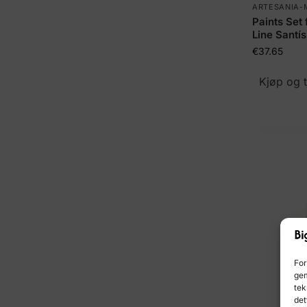
ARTESANIA-
Paints Set 
Line Santí
€
37.65
Kjøp og 
For
gem
tek
det