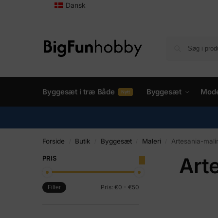
Dansk
Byggesæt i træ Både
Byggesæt
Mode
Nytt
Forside
Butik
Byggesæt
Maleri
Artesania-mali
/
/
/
/
Art
PRIS
Pris:
€0
-
€50
Filter