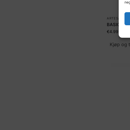
neg
ARTESANIA-
BASIC SKI
€
4.99
Kjøp og 