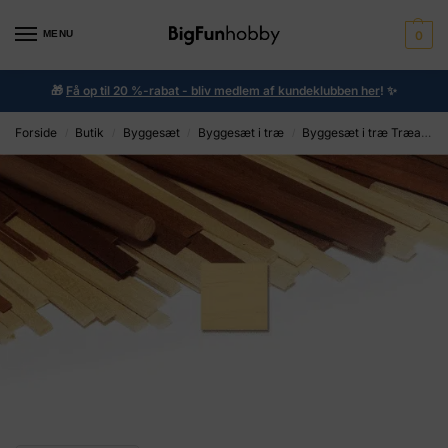
MENU
0
🎁
Få op til 20 %-rabat - bliv medlem af kundeklubben her
!
✨
Forside
Butik
Byggesæt
Byggesæt i træ
Byggesæt i træ Træarbejde
/
/
/
/