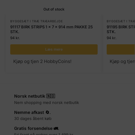
Out of stock
BYGGESÆT I TRÆ TRÆARBEJDE
BYGGESÆT I TR
91117 BIRK STRIPS 1 x 7 x 914 mm PAKKE 25
91195 BIRK STR
STK.
STK.
94
kr.
94
kr.
Læs mere
Kjøp og tjen 2 HobbyCoins!
Kjøp og tje
Norsk netbutik 🇳🇴
Nem shopping med norsk netbutik
Nemme afkast 🔄.
30 dages åbent køb
Gratis forsendelse 🚛.
Fri fragt på ordrer over 1.499 kr