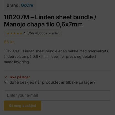
Brand:
OcCre
181207M – Linden sheet bundle /
Manojo chapa tilo 0,6x7mm
★★★★★
4.8/5
fra
8,000+ kunder
66
kr.
181207M – Linden sheet bundle er en pakke med høykvalitets
lindetreplater på 0,6x7mm, ideell for presis og detaljert
modellbygging.
Ikke på lager
Vil du få beskjed når produktet er tilbake på lager?
Gi meg beskjed