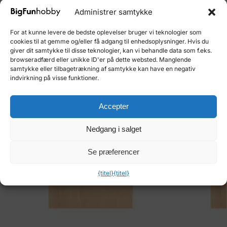
Varenummer (SKU):
181207M
Administrer samtykke
Kategori:
Byggesæt i træ Træarbejde
Varemærke:
OcCre
For at kunne levere de bedste oplevelser bruger vi teknologier som
cookies til at gemme og/eller få adgang til enhedsoplysninger. Hvis du
Relaterede varer
giver dit samtykke til disse teknologier, kan vi behandle data som f.eks.
browseradfærd eller unikke ID'er på dette websted. Manglende
samtykke eller tilbagetrækning af samtykke kan have en negativ
indvirkning på visse funktioner.
Accepter
Nedgang i salget
Se præferencer
{titel}
{titel}