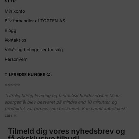
STYR
Min konto
Bliv forhandler af TOPTEN AS
Blogg
Kontakt os
Vilkår og betingelser for salg
Personvern
TILFREDSE KUNDER 😊.
⭐️⭐️⭐️⭐️⭐️
"Utrolig hurtig levering og fantastisk kundeservice! Mine
spørgsmål blev besvaret på mindre end 10 minutter, og
produktet var præcis som beskrevet. Kan varmt anbefales!"
Lars H.
Tilmeld dig vores nyhedsbrev og
få eksklusive tilbud!