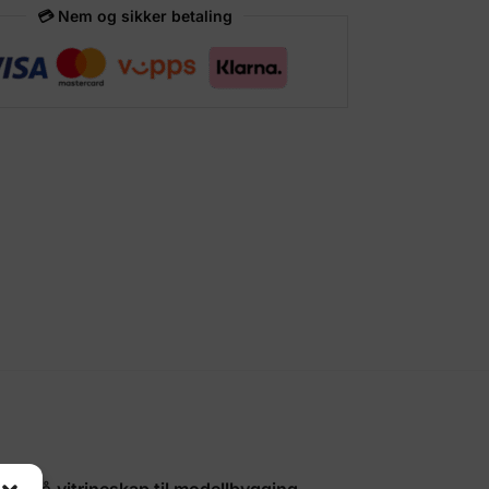
💳 Nem og sikker betaling
ning på
vitrineskap til modellbygging
.