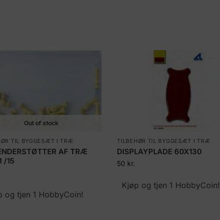
Out of stock
HØR TIL BYGGESÆT I TRÆ
TILBEHØR TIL BYGGESÆT I TRÆ
NDERSTØTTER AF TRÆ
DISPLAYPLADE 60X130
 /15
50
kr.
Kjøp og tjen 1 HobbyCoin
p og tjen 1 HobbyCoin!