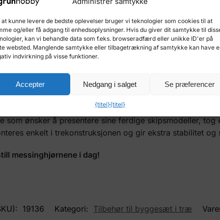
Administrer samtykke
llingsboksen og gir den et profesjonelt og dekorativt preg.
 at kunne levere de bedste oplevelser bruger vi teknologier som cookies til at
me og/eller få adgang til enhedsoplysninger. Hvis du giver dit samtykke til diss
nologier, kan vi behandle data som f.eks. browseradfærd eller unikke ID'er på
te websted. Manglende samtykke eller tilbagetrækning af samtykke kan have 
ativ indvirkning på visse funktioner.
inish
Accepter
Nedgang i salget
Se præferencer
bokser/vitriner for modeller
ser
{titel}
{titel}
re som ønsker å presentere sine ferdige skipsmodeller, tog e
nteres enkelt i trekonstruksjonen og gir ekstra stabilitet og s
still messinghjørnene i dag!
SKU):
19136
Kategori:
Tilbehør til byggesæt i træ
Var