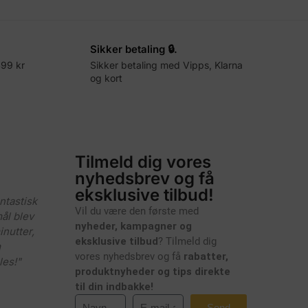
Sikker betaling 🔒.
499 kr
Sikker betaling med Vipps, Klarna
og kort
Tilmeld dig vores
nyhedsbrev og få
eksklusive tilbud!
ntastisk
Vil du være den første med
ål blev
nyheder, kampagner og
nutter,
eksklusive tilbud
? Tilmeld dig
m
vores nyhedsbrev og få
rabatter,
les!"
produktnyheder og tips direkte
til din indbakke!
Send