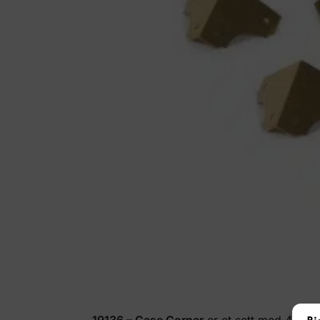
19136 – Case Corner
er et sett med 4 mess