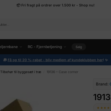
📦
Fri fragt på ordrer over 1.500 kr - Shop nu!
ljernbane
RC - Fjernbetjening
Salg
🎁
Få op til 20 %-rabat - bliv medlem af kundeklubben her
!
✨
Tilbehør til byggesæt i træ
19136 – Case corner
/
Brand:
1913
★★★★