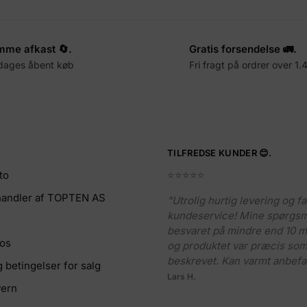
me afkast 🔄.
Gratis forsendelse 🚛.
dages åbent køb
Fri fragt på ordrer over 1.
TILFREDSE KUNDER 😊.
to
⭐️⭐️⭐️⭐️⭐️
rhandler af TOPTEN AS
"Utrolig hurtig levering og fa
kundeservice! Mine spørgsm
besvaret på mindre end 10 mi
 os
og produktet var præcis so
beskrevet. Kan varmt anbefa
g betingelser for salg
Lars H.
ern