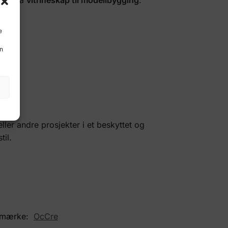
e
en
ller andre prosjekter i et beskyttet og
til.
emærke:
OcCre