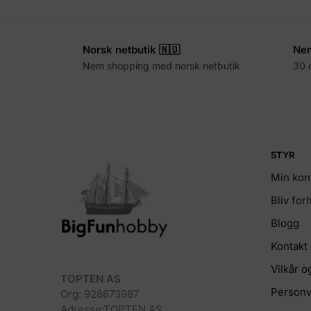
Norsk netbutik 🇳🇴
Nem
Nem shopping med norsk netbutik
30 
STYR
Min kon
Bliv fo
Blogg
Kontakt
Vilkår o
TOPTEN AS
Personv
Org: 928673987
Adresse:TOPTEN AS,