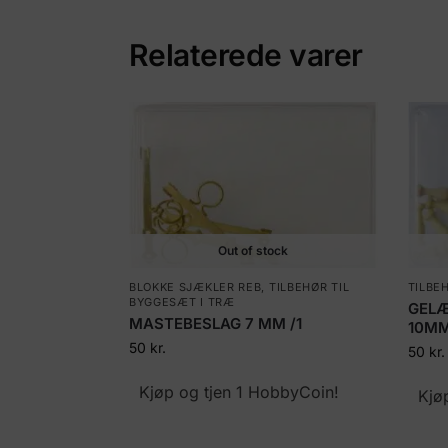
Relaterede varer
Out of stock
BLOKKE SJÆKLER REB
,
TILBEHØR TIL
TILBE
BYGGESÆT I TRÆ
GELÆ
MASTEBESLAG 7 MM /1
10MM
50
kr.
50
kr.
Kjøp og tjen 1 HobbyCoin!
Kjø