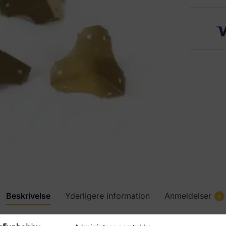
Beskrivelse
Yderligere information
Anmeldelser
0
inghjørner designet for å gi en elegant og slitesterk avslut