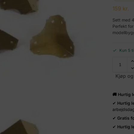
159
kr.
Sett med 4
Perfekt for
modellbygg
Kun 5 t
Kjøp og
🚚 Hurtig 
✔
Hurtig l
arbejdsda
✔
Gratis 
✔
Hurtig l