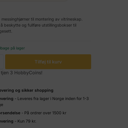
 messinghjørner til montering av vitrineskap.
 å beskytte og fullføre utstillingsbokser til
esett.
ilbage på lager
Tilføj til kurv
 tjen 3 HobbyCoins!
levering og sikker shopping
evering
- Leveres fra lager i Norge inden for 1-3
ge
forsendelse
- På ordrer over 1500 kr
evering
- Kun 79 kr.