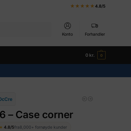
★★★★★
4.8/5
Søg
Konto
Forhandler
0
kr.
0
OcCre
6 – Case corner
★
4.8/5
fra
8,000+ fornøyde kunder