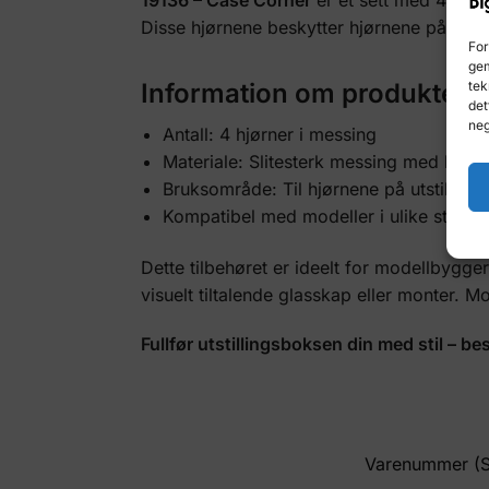
Disse hjørnene beskytter hjørnene på utsti
For
gem
Information om produktet:
tek
det
neg
Antall: 4 hjørner i messing
Materiale: Slitesterk messing med høy f
Bruksområde: Til hjørnene på utstillings
Kompatibel med modeller i ulike størrel
Dette tilbehøret er ideelt for modellbygge
visuelt tiltalende glasskap eller monter. Mo
Fullfør utstillingsboksen din med stil – be
Varenummer (