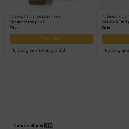
TILBEHØR TIL BYGGESÆT I TRÆ
TILBEHØR TIL B
Tønder af træ pk a 5
GELÆNDERSTØ
78
kr.
50
kr.
Tilføj til kurv
Kjøp og tjen 1 HobbyCoin!
Kjøp og tje
Norsk netbutik 🇳🇴