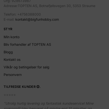
Org: 928673987
Adresse:TOPTEN AS, Botnafjellsvegen 30, 5353 Straume
Telefon: +4756388000
E-mail:
kontakt@bigfunhobby.com
STYR
Min konto
Bliv forhandler af TOPTEN AS
Blogg
Kontakt os
Vilkår og betingelser for salg
Personvern
TILFREDSE KUNDER 😊.
⭐️⭐️⭐️⭐️⭐️
"Utrolig hurtig levering og fantastisk kundeservice! Mine
spørgsmål blev besvaret på mindre end 10 minutter, og