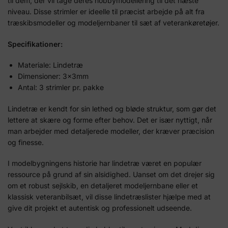
til dem, der vil tage deres hobbymodellering til det næste
niveau. Disse strimler er ideelle til præcist arbejde på alt fra
træskibsmodeller og modeljernbaner til sæt af veterankøretøjer.
Specifikationer:
Materiale: Lindetræ
Dimensioner: 3x3mm
Antal: 3 strimler pr. pakke
Lindetræ er kendt for sin lethed og bløde struktur, som gør det
lettere at skære og forme efter behov. Det er især nyttigt, når
man arbejder med detaljerede modeller, der kræver præcision
og finesse.
I modelbygningens historie har lindetræ været en populær
ressource på grund af sin alsidighed. Uanset om det drejer sig
om et robust sejlskib, en detaljeret modeljernbane eller et
klassisk veteranbilsæt, vil disse lindetræslister hjælpe med at
give dit projekt et autentisk og professionelt udseende.