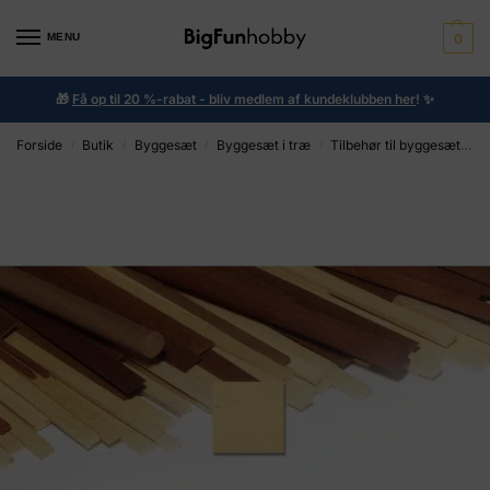
MENU
0
🎁
Få op til 20 %-rabat - bliv medlem af kundeklubben her
!
✨
Forside
Butik
Byggesæt
Byggesæt i træ
Tilbehør til byggesæt i træ
/
/
/
/