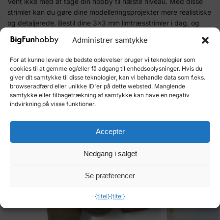
Vent ikke med at tage din hobby til næste niveau. Med disse
strimler kan du gøre dine modelleringsprojekter mere realistiske
og detaljerede. Bestil dine 3x3 mm limtræsstrimler i dag, og
oplev selv forskellen!
Administrer samtykke
For at kunne levere de bedste oplevelser bruger vi teknologier som
Varenummer (SKU):
180233
cookies til at gemme og/eller få adgang til enhedsoplysninger. Hvis du
Kategori:
Tilbehør til byggesæt i træ
giver dit samtykke til disse teknologier, kan vi behandle data som f.eks.
browseradfærd eller unikke ID'er på dette websted. Manglende
Varemærke:
OcCre
samtykke eller tilbagetrækning af samtykke kan have en negativ
indvirkning på visse funktioner.
Relaterede varer
Accepter
Nedgang i salget
Se præferencer
{titel}
{titel}