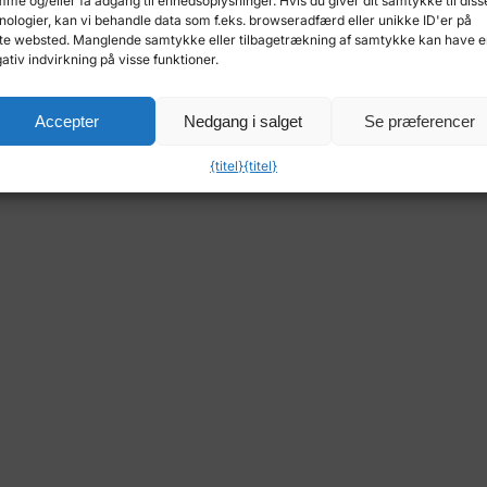
me og/eller få adgang til enhedsoplysninger. Hvis du giver dit samtykke til diss
nologier, kan vi behandle data som f.eks. browseradfærd eller unikke ID'er på
rs utvikling av OcCre’s dyktige håndverkere. Denne modellen
te websted. Manglende samtykke eller tilbagetrækning af samtykke kan have 
ativ indvirkning på visse funktioner.
Accepter
Nedgang i salget
Se præferencer
{titel}
{titel}
 785mm, Længde: 1172mm