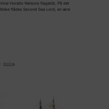
dmiral Horatio Nelsons flagskib. På det
 britiske flådes Second Sea Lord, en ære
:
OcCre