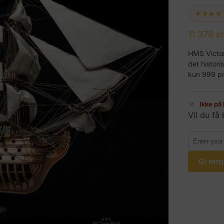
★★★★
11 378
kr
HMS Victor
det histor
kun 999 p
Ikke på 
Vil du få
Gi meg