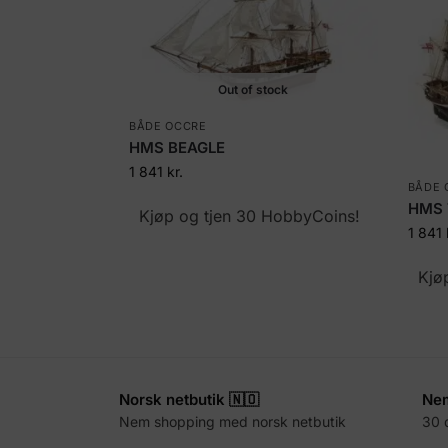
Out of stock
BÅDE OCCRE
HMS BEAGLE
1 841
kr.
BÅDE 
HMS 
Kjøp og tjen 30 HobbyCoins!
1 841
Kjø
Norsk netbutik 🇳🇴
Nem
Nem shopping med norsk netbutik
30 