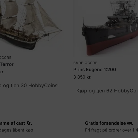
OCCRE
BÅDE OCCRE
Terror
Prins Eugene 1:200
kr.
3 850
kr.
p og tjen 30 HobbyCoins!
Kjøp og tjen 62 HobbyCoi
me afkast 🔄.
Gratis forsendelse 🚛.
dages åbent køb
Fri fragt på ordrer over 1.