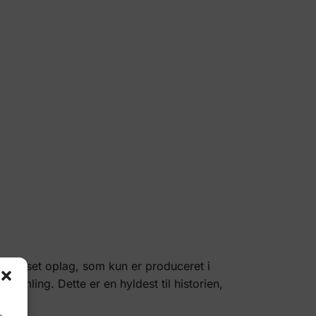
egrænset oplag, som kun er produceret i
samling. Dette er en hyldest til historien,