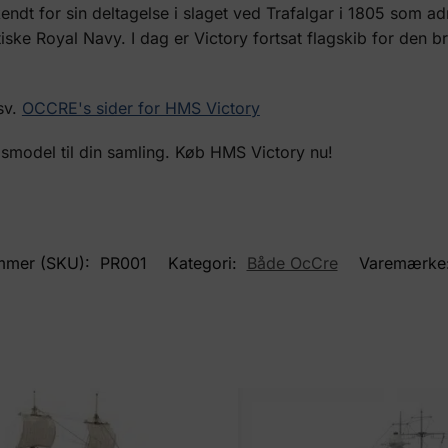
 kendt for sin deltagelse i slaget ved Trafalgar i 1805 som a
itiske Royal Navy. I dag er Victory fortsat flagskib for den
sv.
OCCRE's sider for HMS Victory
bsmodel til din samling. Køb HMS Victory nu!
mmer (SKU):
PR001
Kategori:
Både OcCre
Varemærke