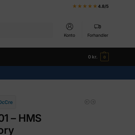
★★★★★
4.8/5
Søg
Konto
Forhandler
0
kr.
0
OcCre
01 – HMS
ory