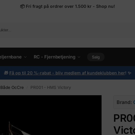
📦
Fri fragt på ordrer over 1.500 kr - Shop nu!
ljernbane
RC - Fjernbetjening
Salg
🎁
Få op til 20 %-rabat - bliv medlem af kundeklubben her
!
✨
Både OcCre
PR001 - HMS Victory
/
Brand:
PR0
Vict