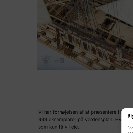
Vi har fornøjelsen af at præsentere HMS V
999 eksemplarer på verdensplan. Hver enhed 
som kun få vil eje.
For