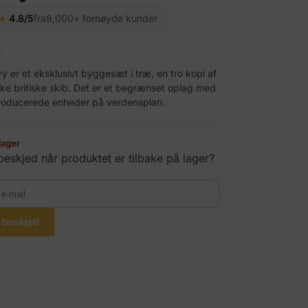
★
4.8/5
fra
8,000+ fornøyde kunder
.
y er et eksklusivt byggesæt i træ, en tro kopi af
iske britiske skib. Det er et begrænset oplag med
roducerede enheder på verdensplan.
lager
 beskjed når produktet er tilbake på lager?
 beskjed