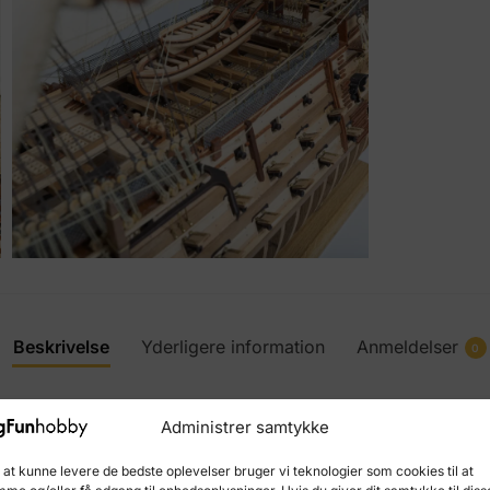
Beskrivelse
Yderligere information
Anmeldelser
0
ictory, et unikt skibsmodelsæt i træ fra OcCre. Det er et b
Administrer samtykke
er nummereret, hvilket garanterer en unik tilføjelse til din 
 at kunne levere de bedste oplevelser bruger vi teknologier som cookies til at