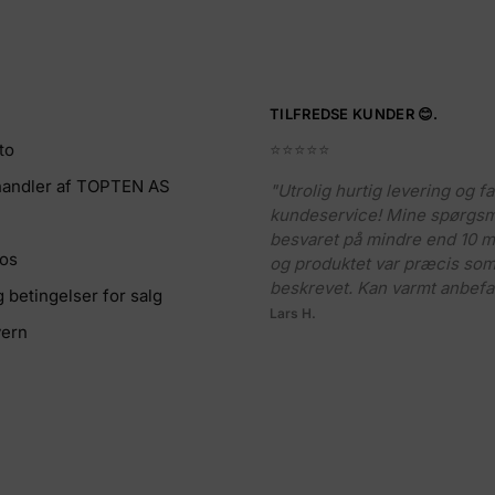
TILFREDSE KUNDER 😊.
to
⭐️⭐️⭐️⭐️⭐️
rhandler af TOPTEN AS
"Utrolig hurtig levering og fa
kundeservice! Mine spørgsm
besvaret på mindre end 10 mi
 os
og produktet var præcis so
beskrevet. Kan varmt anbefa
g betingelser for salg
Lars H.
ern